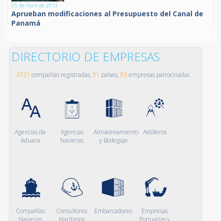
05 de Abril de 2013
Aprueban modificaciones al Presupuesto del Canal de
Panamá
DIRECTORIO DE EMPRESAS
3721
compañías registradas,
51
países,
83
empresas patrocinadas
Agencias de
Agencias
Almacenamiento
Astilleros
Aduana
Navieras
y Bodegaje
Compañías
Consultores
Embarcadores
Empresas
Navieras
Marítimos
Portuarias y