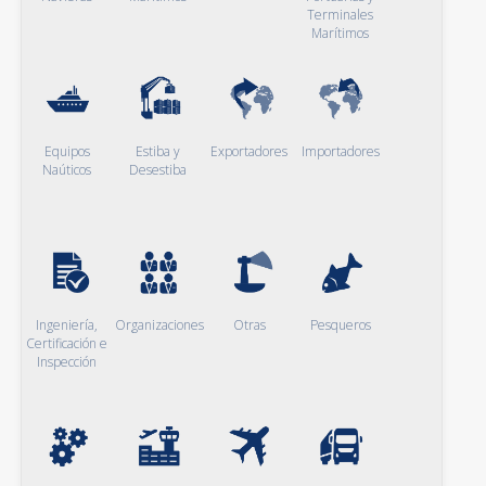
Terminales
Marítimos
Equipos
Estiba y
Exportadores
Importadores
Naúticos
Desestiba
Ingeniería,
Organizaciones
Otras
Pesqueros
Certificación e
Inspección