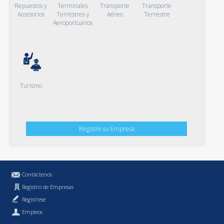
Repuestos y
Terminales
Transporte
Transporte
Accesorios
Terrestres y
Aéreo
Terrestre
Aeroportuarios
Turismo
Registre su Empresa
Contáctenos
Registro de Empresas
Regístrese
Empleos