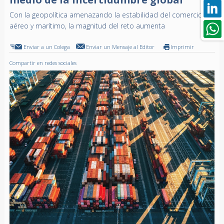
Con la geopolítica amenazando la estabilidad del comercio
aéreo y marítimo, la magnitud del reto aumenta
Enviar a un Colega
Enviar un Mensaje al Editor
Imprimir
Compartir en redes sociales