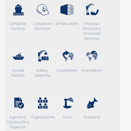
Compañías
Consultores
Embarcadores
Empresas
Navieras
Marítimos
Portuarias y
Terminales
Marítimos
Equipos
Estiba y
Exportadores
Importadores
Naúticos
Desestiba
Ingeniería,
Organizaciones
Otras
Pesqueros
Certificación e
Inspección