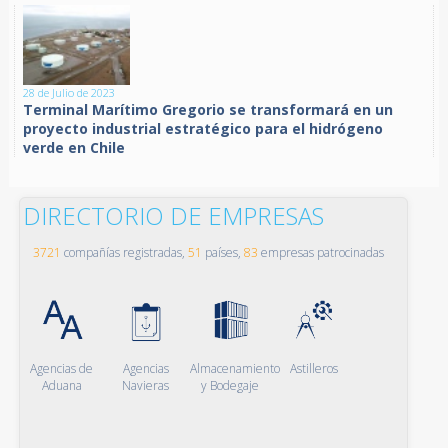
28 de Julio de 2023
Terminal Marítimo Gregorio se transformará en un
proyecto industrial estratégico para el hidrógeno
verde en Chile
DIRECTORIO DE EMPRESAS
3721
compañías registradas,
51
países,
83
empresas patrocinadas
Agencias de
Agencias
Almacenamiento
Astilleros
Aduana
Navieras
y Bodegaje