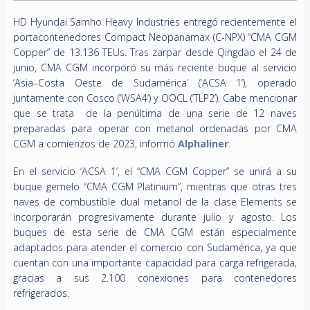
HD Hyundai Samho Heavy Industries entregó recientemente el
portacontenedores Compact Neopanamax (C-NPX) “CMA CGM
Copper” de 13.136 TEUs. Tras zarpar desde Qingdao el 24 de
junio, CMA CGM incorporó su más reciente buque al servicio
‘Asia–Costa Oeste de Sudamérica’ (‘ACSA 1’), operado
juntamente con Cosco (‘WSA4’) y OOCL (‘TLP2’). Cabe mencionar
que se trata de la penúltima de una serie de 12 naves
preparadas para operar con metanol ordenadas por CMA
CGM a comienzos de 2023, informó
Alphaliner
.
En el servicio ‘ACSA 1’, el “CMA CGM Copper” se unirá a su
buque gemelo “CMA CGM Platinium”, mientras que otras tres
naves de combustible dual metanol de la clase Elements se
incorporarán progresivamente durante julio y agosto. Los
buques de esta serie de CMA CGM están especialmente
adaptados para atender el comercio con Sudamérica, ya que
cuentan con una importante capacidad para carga refrigerada,
gracias a sus 2.100 conexiones para contenedores
refrigerados.