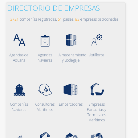
DIRECTORIO DE EMPRESAS
3721
compañías registradas,
51
países,
83
empresas patrocinadas
Agencias de
Agencias
Almacenamiento
Astilleros
Aduana
Navieras
y Bodegaje
Compañías
Consultores
Embarcadores
Empresas
Navieras
Marítimos
Portuarias y
Terminales
Marítimos