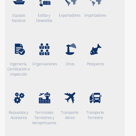
Equipos
Estiba y
Exportadores
Importadores
Naúticos
Desestiba
Ingeniería,
Organizaciones
Otras
Pesqueros
Certificación e
Inspección
Repuestos y
Terminales
Transporte
Transporte
Accesorios
Terrestres y
Aéreo
Terrestre
Aeroportuarios