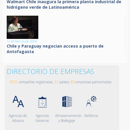
Walmart Chile inaugura la primera planta industrial de
hidrógeno verde de Latinoamérica
12 de Marzo de 2004
Chile y Paraguay negocian acceso a puerto de
Antofagasta
DIRECTORIO DE EMPRESAS
3721
compañías registradas,
51
países,
83
empresas patrocinadas
Agencias de
Agencias
Almacenamiento
Astilleros
Aduana
Navieras
y Bodegaje