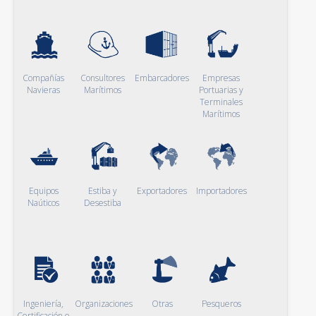
Compañías
Consultores
Embarcadores
Empresas
Navieras
Marítimos
Portuarias y
Terminales
Marítimos
Equipos
Estiba y
Exportadores
Importadores
Naúticos
Desestiba
Ingeniería,
Organizaciones
Otras
Pesqueros
Certificación e