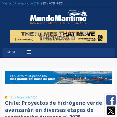
Viernes, 07 de Agosto de 2026
| ISSN 0719-241X
MENU
19 de Febrero de 2025
Chile: Proyectos de hidrógeno verde
avanzarán en diversas etapas de
tramitación durante el 2025