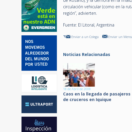
de Rosario), y la demora en la final
circulación vehicular (como en la ru
región”, advierten.
Fuente: El Litoral, Argentina
Enviar a un Colega
Enviar un Mensa
Noticias Relacionadas
18 de Abril de 2008
Caos en la llegada de pasajeros
de cruceros en Iquique