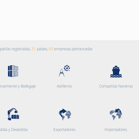
añías registradas,
51
países,
83
empresas patrocinadas
enamiento y Bodegaje
Astilleros
Compañías Navieras
stiba y Desestiba
Exportadores
Importadores