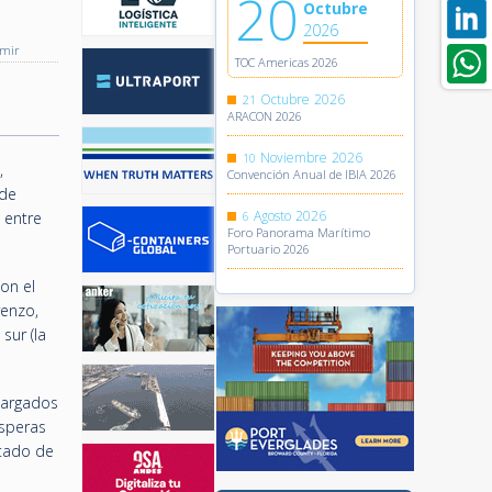
20
Octubre
2026
imir
TOC Americas 2026
Octubre
2026
21
ARACON 2026
Noviembre
2026
10
,
Convención Anual de IBIA 2026
 de
Agosto
2026
 entre
6
Foro Panorama Marítimo
Portuario 2026
on el
renzo,
sur (la
 cargados
esperas
tado de