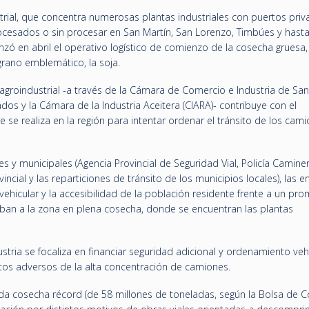
trial, que concentra numerosas plantas industriales con puertos pri
cesados o sin procesar en San Martín, San Lorenzo, Timbúes y hast
anzó en abril el operativo logístico de comienzo de la cosecha gruesa,
rano emblemático, la soja.
agroindustrial -a través de la Cámara de Comercio e Industria de San
dos y la Cámara de la Industria Aceitera (CIARA)- contribuye con el
e realiza en la región para intentar ordenar el tránsito de los cam
es y municipales (Agencia Provincial de Seguridad Vial, Policía Caminer
incial y las reparticiones de tránsito de los municipios locales), las 
o vehicular y la accesibilidad de la población residente frente a un pr
iban a la zona en plena cosecha, donde se encuentran las plantas
ustria se focaliza en financiar seguridad adicional y ordenamiento vehi
ctos adversos de la alta concentración de camiones.
da cosecha récord (de 58 millones de toneladas, según la Bolsa de 