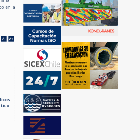
ir la
to en la
licos
stico