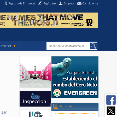
Registro de Empresas
Regístrese
Empleos
Contáctenos
imo.net
AGENDA
izar