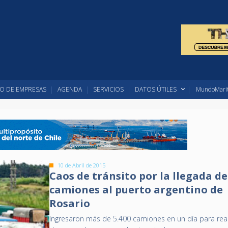
O DE EMPRESAS
AGENDA
SERVICIOS
DATOS ÚTILES
MundoMarit
10 de Abril de 2015
Caos de tránsito por la llegada de
camiones al puerto argentino de
Rosario
Ingresaron más de 5.400 camiones en un día para real