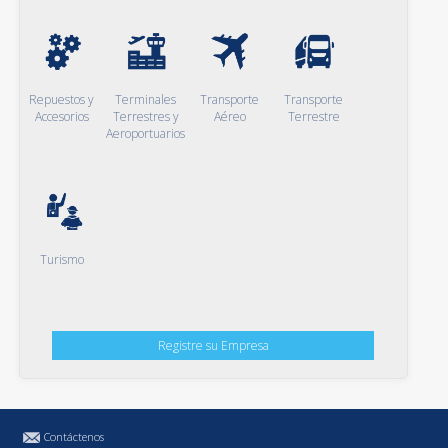
Repuestos y
Terminales
Transporte
Transporte
Accesorios
Terrestres y
Aéreo
Terrestre
Aeroportuarios
Turismo
Registre su Empresa
Contáctenos