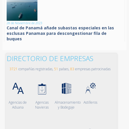
28 de Noviembre de 2023
Canal de Panamá añade subastas especiales en las
esclusas Panamax para descongestionar fila de
buques
DIRECTORIO DE EMPRESAS
3721
compañías registradas,
51
países,
83
empresas patrocinadas
Agencias de
Agencias
Almacenamiento
Astilleros
Aduana
Navieras
y Bodegaje