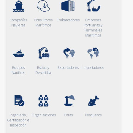
Compañías
Consultores
Embarcadores
Empresas
Navieras
Marítimos
Portuarias y
Terminales
Marítimos
Equipos
Estiba y
Exportadores
Importadores
Naúticos
Desestiba
Ingeniería,
Organizaciones
Otras
Pesqueros
Certificación e
Inspección