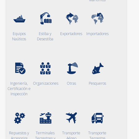
Equipos
Estiba y
Exportadores
Importadores
Naúticos
Desestiba
Ingeniería,
Organizaciones
Otras
Pesqueros
Certificación e
Inspección
Repuestos y
Terminales
Transporte
Transporte
Accesorios
Terrestres y
Aéreo
Terrestre