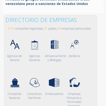
venezolano pese a sanciones de Estados Unidos
DIRECTORIO DE EMPRESAS
3721
compañías registradas,
51
países,
83
empresas patrocinadas
Agencias de
Agencias
Almacenamiento
Astilleros
Aduana
Navieras
y Bodegaje
Compañías
Consultores
Embarcadores
Empresas
Navieras
Marítimos
Portuarias y
Terminales
Marítimos