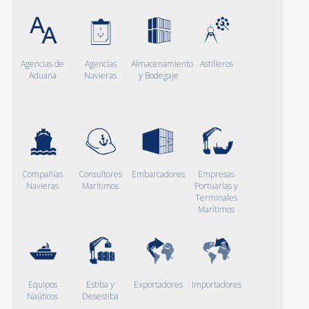
Agencias de
Agencias
Almacenamiento
Astilleros
Aduana
Navieras
y Bodegaje
Compañías
Consultores
Embarcadores
Empresas
Navieras
Marítimos
Portuarias y
Terminales
Marítimos
Equipos
Estiba y
Exportadores
Importadores
Naúticos
Desestiba