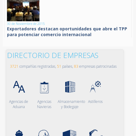
30 de Noviembre de 2015
Exportadores destacan oportunidades que abre el TPP
para potenciar comercio internacional
DIRECTORIO DE EMPRESAS
3721
compañías registradas,
51
países,
83
empresas patrocinadas
Agencias de
Agencias
Almacenamiento
Astilleros
Aduana
Navieras
y Bodegaje