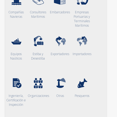
Compañías
Consultores
Embarcadores
Empresas
Navieras
Marítimos
Portuarias y
Terminales
Marítimos
Equipos
Estiba y
Exportadores
Importadores
Naúticos
Desestiba
Ingeniería,
Organizaciones
Otras
Pesqueros
Certificación e
Inspección