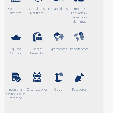
Compañías
Consultores
Embarcadores
Empresas
Navieras
Marítimos
Portuarias y
Terminales
Marítimos
Equipos
Estiba y
Exportadores
Importadores
Naúticos
Desestiba
Ingeniería,
Organizaciones
Otras
Pesqueros
Certificación e
Inspección