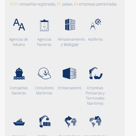
3721
compañías registradas,
51
países,
83
empresas patrocinadas
Agencias de
Agencias
Almacenamiento
Astilleros
Aduana
Navieras
y Bodegaje
Compañías
Consultores
Embarcadores
Empresas
Navieras
Marítimos
Portuarias y
Terminales
Marítimos