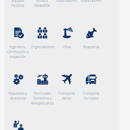
Equipos
Estiba y
Exportadores
Importadores
Naúticos
Desestiba
Ingeniería,
Organizaciones
Otras
Pesqueros
Certificación e
Inspección
Repuestos y
Terminales
Transporte
Transporte
Accesorios
Terrestres y
Aéreo
Terrestre
Aeroportuarios