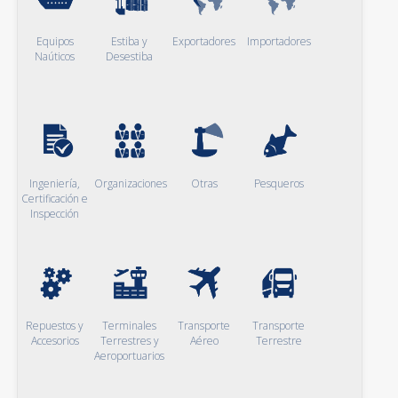
Equipos
Estiba y
Exportadores
Importadores
Naúticos
Desestiba
Ingeniería,
Organizaciones
Otras
Pesqueros
Certificación e
Inspección
Repuestos y
Terminales
Transporte
Transporte
Accesorios
Terrestres y
Aéreo
Terrestre
Aeroportuarios