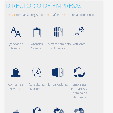
DIRECTORIO DE EMPRESAS
3721
compañías registradas,
51
países,
83
empresas patrocinadas
Agencias de
Agencias
Almacenamiento
Astilleros
Aduana
Navieras
y Bodegaje
Compañías
Consultores
Embarcadores
Empresas
Navieras
Marítimos
Portuarias y
Terminales
Marítimos