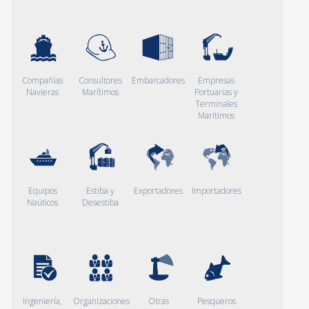
Compañías
Consultores
Embarcadores
Empresas
Navieras
Marítimos
Portuarias y
Terminales
Marítimos
Equipos
Estiba y
Exportadores
Importadores
Naúticos
Desestiba
Ingeniería,
Organizaciones
Otras
Pesqueros