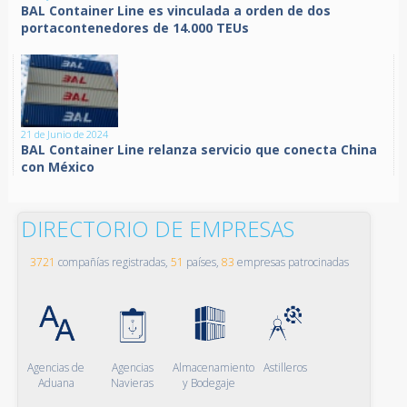
BAL Container Line es vinculada a orden de dos
portacontenedores de 14.000 TEUs
21 de Junio de 2024
BAL Container Line relanza servicio que conecta China
con México
DIRECTORIO DE EMPRESAS
3721
compañías registradas,
51
países,
83
empresas patrocinadas
Agencias de
Agencias
Almacenamiento
Astilleros
Aduana
Navieras
y Bodegaje