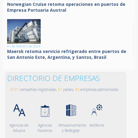
Norwegian Cruise retoma operaciones en puertos de
Empresa Portuaria Austral
01 de Febrero de 2024
Maersk retoma servicio refrigerado entre puertos de
San Antonio Este, Argentina, y Santos, Brasil
DIRECTORIO DE EMPRESAS
3721
compañías registradas,
51
países,
83
empresas patrocinadas
Agencias de
Agencias
Almacenamiento
Astilleros
Aduana
Navieras
y Bodegaje