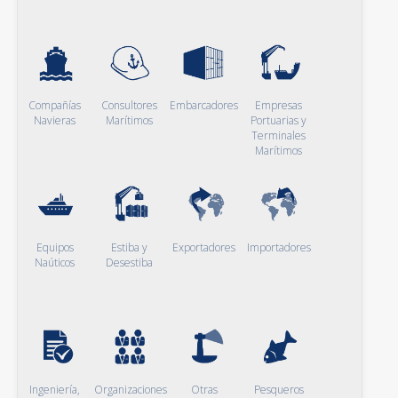
Compañías
Consultores
Embarcadores
Empresas
Navieras
Marítimos
Portuarias y
Terminales
Marítimos
Equipos
Estiba y
Exportadores
Importadores
Naúticos
Desestiba
Ingeniería,
Organizaciones
Otras
Pesqueros