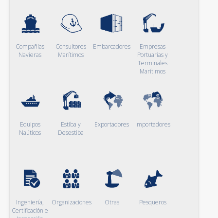
Compañías
Consultores
Embarcadores
Empresas
Navieras
Marítimos
Portuarias y
Terminales
Marítimos
Equipos
Estiba y
Exportadores
Importadores
Naúticos
Desestiba
Ingeniería,
Organizaciones
Otras
Pesqueros
Certificación e