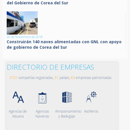
del Gobierno de Corea del Sur
26 de Noviembre de 2018
Construirán 140 naves alimentadas con GNL con apoyo
de gobierno de Corea del Sur
DIRECTORIO DE EMPRESAS
3721
compañías registradas,
51
países,
83
empresas patrocinadas
Agencias de
Agencias
Almacenamiento
Astilleros
Aduana
Navieras
y Bodegaje