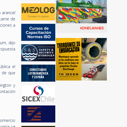
n arancel
 carne de
aciones a
um, dijo
espuesta
blica el
s de que
ington y
ontación
comercio
onomía se