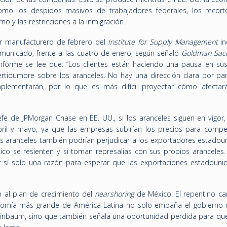
omo los despidos masivos de trabajadores federales, los recort
o y las restricciones a la inmigración.
or manufacturero de febrero del
Institute for Supply Management
in
omunicado, frente a las cuatro de enero, según señaló
Goldman Sac
informe se lee que: “Los clientes están haciendo una pausa en su
rtidumbre sobre los aranceles. No hay una dirección clara por par
plementarán, por lo que es más difícil proyectar cómo afectar
efe de JPMorgan Chase en EE. UU., si los aranceles siguen en vigor,
bril y mayo, ya que las empresas subirían los precios para compe
s aranceles también podrían perjudicar a los exportadores estadou
o se resienten y si toman represalias con sus propios aranceles. 
r sí solo una razón para esperar que las exportaciones estadouni
n
al plan de crecimiento del
nearshoring
de México. El repentino c
nomía más grande de América Latina no solo empaña el gobierno 
einbaum, sino que también señala una oportunidad perdida para qu