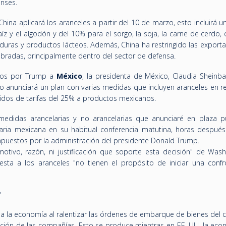
enses.
 China aplicará los aranceles a partir del 10 de marzo, esto incluirá u
maíz y el algodón y del 10% para el sorgo, la soja, la carne de cerdo,
erduras y productos lácteos. Además, China ha restringido las export
adas, principalmente dentro del sector de defensa.
stos por Trump a
México
, l
a presidenta de México, Claudia Sheinba
 anunciará un plan con varias medidas que incluyen aranceles en r
nidos de tarifas del 25% a productos mexicanos.
didas arancelarias y no arancelarias que anunciaré en plaza pú
aria mexicana en su habitual conferencia matutina, horas despué
mpuestos por la administración del presidente Donald Trump.
ivo, razón, ni justificación que soporte esta decisión" de Wash
ta a los aranceles "no tienen el propósito de iniciar una confr
?
 a la economía al ralentizar las órdenes de embarque de bienes del 
ficación de las compañías. Esto se produce mientras en EE. UU. la ec