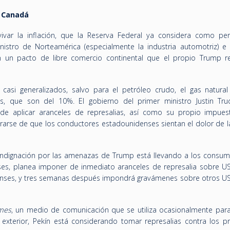
y Canadá
var la inflación, que la Reserva Federal ya considera como pers
istro de Norteamérica (especialmente la industria automotriz) e i
 un pacto de libre comercio continental que el propio Trump r
casi generalizados, salvo para el petróleo crudo, el gas natural
s, que son del 10%. El gobierno del primer ministro Justin Tr
 de aplicar aranceles de represalias, así como su propio impues
arse de que los conductores estadounidenses sientan el dolor de l
indignación por las amenazas de Trump está llevando a los consum
ses, planea imponer de inmediato aranceles de represalia sobre U
enses, y tres semanas después impondrá gravámenes sobre otros U
imes
, un medio de comunicación que se utiliza ocasionalmente para
exterior, Pekín está considerando tomar represalias contra los p