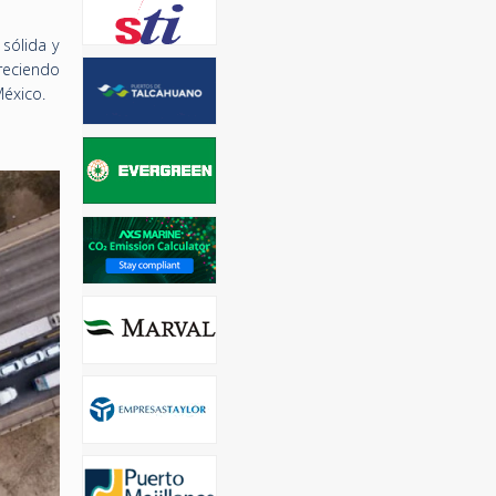
sólida y
reciendo
México.