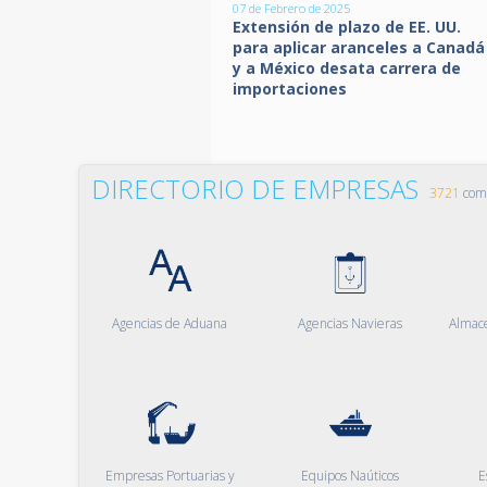
07 de Febrero de 2025
Extensión de plazo de EE. UU.
para aplicar aranceles a Canadá
y a México desata carrera de
importaciones
DIRECTORIO DE EMPRESAS
3721
comp
Agencias de Aduana
Agencias Navieras
Almac
Empresas Portuarias y
Equipos Naúticos
E