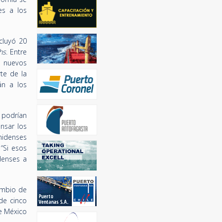
es a los
cluyó 20
hs
. Entre
s nuevos
te de la
án a los
 podrían
nsar los
nidenses
“Si esos
denses a
ambio de
de cinco
e México