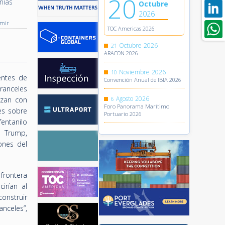
20
ñías
Octubre
2026
imir
TOC Americas 2026
Octubre
2026
21
ARACON 2026
Noviembre
2026
10
entes de
Convención Anual de IBIA 2026
ranceles
Agosto
2026
azan con
6
Foro Panorama Marítimo
es sobre
Portuario 2026
entanilo
a Trump,
ones del
frontera
irían al
construir
nceles”,