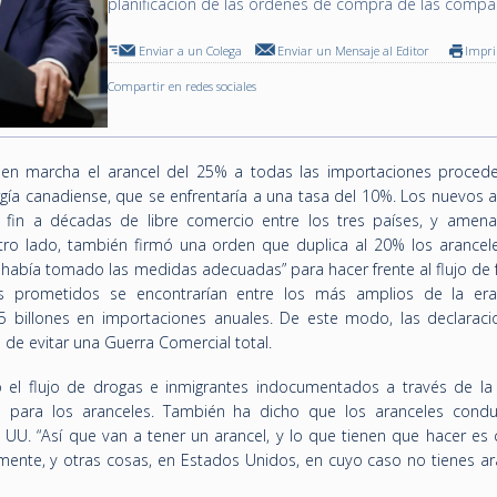
planificación de las órdenes de compra de las compa
Enviar a un Colega
Enviar un Mensaje al Editor
Impr
Compartir en redes sociales
en marcha el arancel del 25% a todas las importaciones proced
gía canadiense, que se enfrentaría a una tasa del 10%. Los nuevos a
 fin a décadas de libre comercio entre los tres países, y amen
otro lado, también firmó una orden que duplica al 20% los arancel
había tomado las medidas adecuadas” para hacer frente al flujo de f
les prometidos se encontrarían entre los más amplios de la er
 billones en importaciones anuales. De este modo, las declaraci
 de evitar una Guerra Comercial total.
 el flujo de drogas e inmigrantes indocumentados a través de la 
n para los aranceles. También ha dicho que los aranceles conduc
 UU. “Así que van a tener un arancel, y lo que tienen que hacer es 
mente, y otras cosas, en Estados Unidos, en cuyo caso no tienes ara