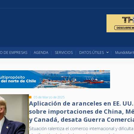
O DE EMPRESAS
AGENDA
SERVICIOS
DATOS ÚTILES
MundoMarit
05 de Marzo de 2025
Aplicación de aranceles en EE. UU.
sobre importaciones de China, M
y Canadá, desata Guerra Comerci
Situación ralentiza el comercio internacional y dificulta