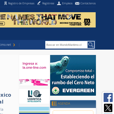
Registro de Empresas
Regístrese
Empleos
Contáctenos
imo.net
éxico
al
AGENDA
 la