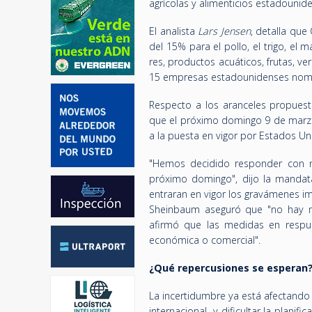
agrícolas y alimenticios estadounid
El analista
Lars Jensen
, detalla que
del 15% para el pollo, el trigo, el 
res, productos acuáticos, frutas, v
15 empresas estadounidenses nombr
Respecto a los aranceles propue
que el próximo domingo 9 de marzo
a la puesta en vigor por Estados U
"Hemos decidido responder con me
próximo domingo", dijo la mandat
entraran en vigor los gravámenes i
Sheinbaum aseguró que "no hay mot
afirmó que las medidas en respues
económica o comercial".
¿Qué repercusiones se esperan
La incertidumbre ya está afectando
internacional y dificultar la plani