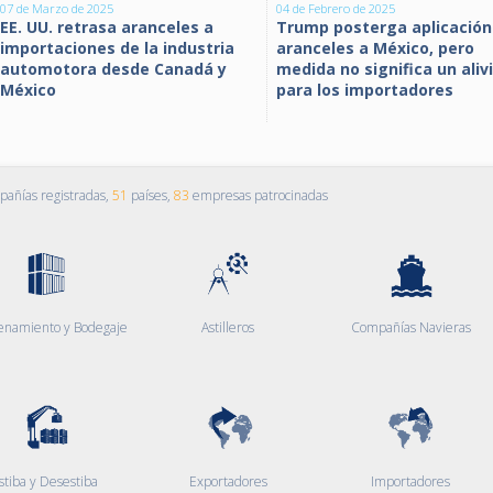
07 de Marzo de 2025
04 de Febrero de 2025
EE. UU. retrasa aranceles a
Trump posterga aplicación
importaciones de la industria
aranceles a México, pero
automotora desde Canadá y
medida no significa un aliv
México
para los importadores
añías registradas,
51
países,
83
empresas patrocinadas
enamiento y Bodegaje
Astilleros
Compañías Navieras
stiba y Desestiba
Exportadores
Importadores