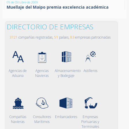
09 de Octubre de 2009
Muellaje del Maipo premia excelencia académica
DIRECTORIO DE EMPRESAS
3721
compañías registradas,
51
países,
83
empresas patrocinadas
Agencias de
Agencias
Almacenamiento
Astilleros
Aduana
Navieras
y Bodegaje
Compañías
Consultores
Embarcadores
Empresas
Navieras
Marítimos
Portuarias y
Terminales