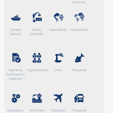
Marítimos
Equipos
Estiba y
Exportadores
Importadores
Naúticos
Desestiba
Ingeniería,
Organizaciones
Otras
Pesqueros
Certificación e
Inspección
Repuestos y
Terminales
Transporte
Transporte