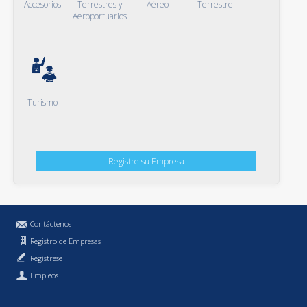
Accesorios
Terrestres y
Aéreo
Terrestre
Aeroportuarios
Turismo
Registre su Empresa
Contáctenos
Registro de Empresas
Regístrese
Empleos