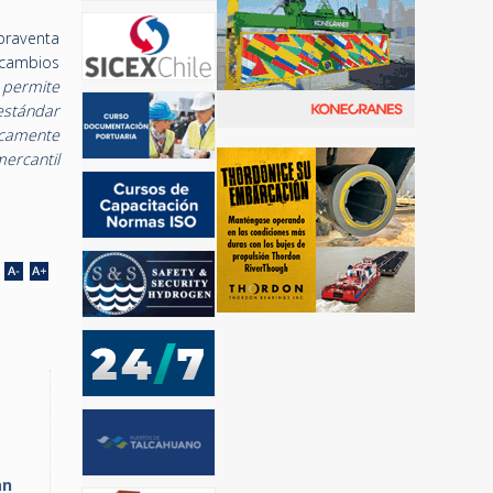
praventa
ercambios
l
permite
estándar
sicamente
ercantil
an