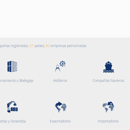
añías registradas,
51
países,
83
empresas patrocinadas
enamiento y Bodegaje
Astilleros
Compañías Navieras
stiba y Desestiba
Exportadores
Importadores