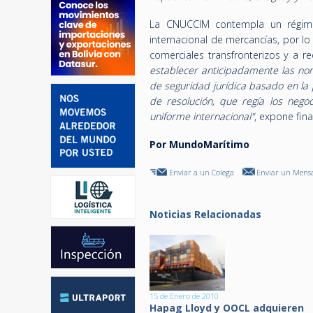
La CNUCCIM contempla un régime
internacional de mercancías, por lo
comerciales transfronterizos y a r
establecer anticipadamente las nor
de seguridad jurídica basado en la 
de resolución, que regía los negoc
uniforme internacional"
, expone fin
Por MundoMarítimo
Enviar a un Colega
Enviar un Mensa
Noticias Relacionadas
15 de Enero de 2010
Hapag Lloyd y OOCL adquieren