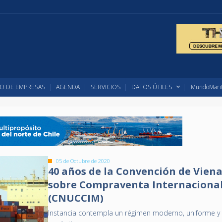
O DE EMPRESAS
AGENDA
SERVICIOS
DATOS ÚTILES
MundoMarit
05 de Octubre de 2020
40 años de la Convención de Vien
sobre Compraventa Internaciona
(CNUCCIM)
Instancia contempla un régimen moderno, uniforme y