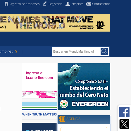
Registro de Empresas
Regístrese
Empleos
Contáctenos
imo.net
a
l
AGENDA