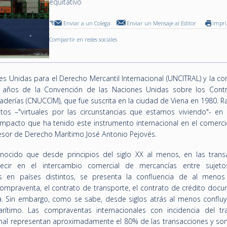
equitativo
Enviar a un Colega
Enviar un Mensaje al Editor
Impr
Compartir en redes sociales
es Unidas para el Derecho Mercantil Internacional (UNCITRAL) y la c
0 años de la Convención de las Naciones Unidas sobre los Cont
derías (CNUCCIM), que fue suscrita en la ciudad de Viena en 1980. R
os –"virtuales por las circunstancias que estamos viviendo"- en d
impacto que ha tenido este instrumento internacional en el comercio
esor de Derecho Marítimo José Antonio Pejovés.
ocido que desde principios del siglo XX al menos, en las trans
 decir en el intercambio comercial de mercancías entre sujet
os en países distintos, se presenta la confluencia de al menos
 compraventa, el contrato de transporte, el contrato de crédito doc
a. Sin embargo, como se sabe, desde siglos atrás al menos confluy
ítimo. Las compraventas internacionales con incidencia del tr
onal representan aproximadamente el 80% de las transacciones y son