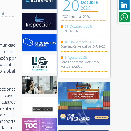
20
Octubre
2026
imir
TOC Americas 2026
Octubre
2026
21
ARACON 2026
Noviembre
2026
10
omunidad
Convención Anual de IBIA 2026
ratos de
Agosto
2026
azón por
6
Foro Panorama Marítimo
istintas
Portuario 2026
 global,
acciones
os cuyos
 cuatros
umentario
eron las
ansporte
 las que