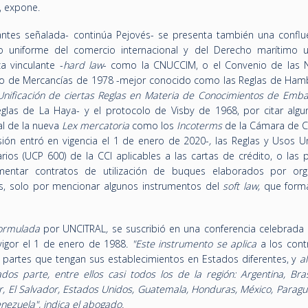
s, expone.
 antes señalada- continúa Pejovés- se presenta también una conflu
 uniforme del comercio internacional y del Derecho marítimo u
a vinculante -
hard law
- como la CNUCCIM, o el Convenio de las 
mo de Mercancías de 1978 -mejor conocido como las Reglas de Ham
nificación de ciertas Reglas
en
Materia de Conocimientos de Emb
glas de La Haya- y el protocolo de Visby de 1968, por citar algu
al de la nueva
Lex mercatoria
como los
Incoterms
de la Cámara de 
rsión entró en vigencia el 1 de enero de 2020-
,
las Reglas y Usos U
rios (UCP 600) de la CCI aplicables a las cartas de crédito, o las 
umentar contratos de utilización de buques elaborados por or
s, solo por mencionar algunos instrumentos del
soft law,
que form
formulada
por UNCITRAL
,
se suscribió en una conferencia celebrada 
vigor el 1 de enero de 1988
.
"
Este instrumento se aplica
a los cont
partes que tengan sus establecimientos en Estados diferentes, y
a
s parte, entre ellos casi todos los de la región: Argentina, Brasil
r, El Salvador, Estados Unidos, Guatemala, Honduras, México, Paragu
enezuela
", indica el abogado.