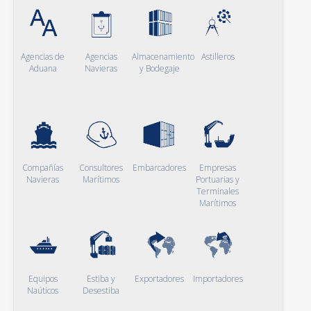
Agencias de
Agencias
Almacenamiento
Astilleros
Aduana
Navieras
y Bodegaje
Compañías
Consultores
Embarcadores
Empresas
Navieras
Marítimos
Portuarias y
Terminales
Marítimos
Equipos
Estiba y
Exportadores
Importadores
Naúticos
Desestiba