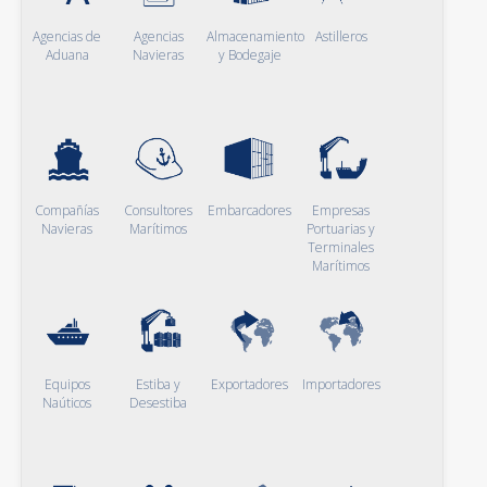
Agencias de
Agencias
Almacenamiento
Astilleros
Aduana
Navieras
y Bodegaje
Compañías
Consultores
Embarcadores
Empresas
Navieras
Marítimos
Portuarias y
Terminales
Marítimos
Equipos
Estiba y
Exportadores
Importadores
Naúticos
Desestiba