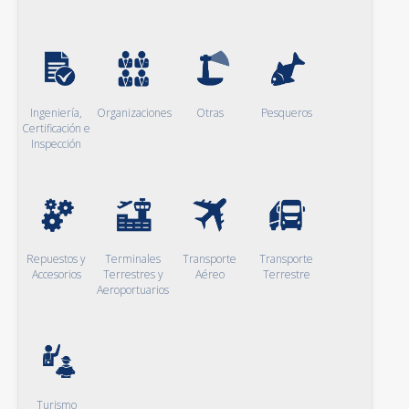
Ingeniería,
Organizaciones
Otras
Pesqueros
Certificación e
Inspección
Repuestos y
Terminales
Transporte
Transporte
Accesorios
Terrestres y
Aéreo
Terrestre
Aeroportuarios
Turismo