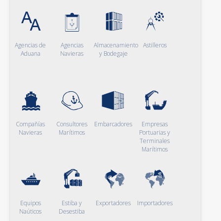
Agencias de
Agencias
Almacenamiento
Astilleros
Aduana
Navieras
y Bodegaje
Compañías
Consultores
Embarcadores
Empresas
Navieras
Marítimos
Portuarias y
Terminales
Marítimos
Equipos
Estiba y
Exportadores
Importadores
Naúticos
Desestiba