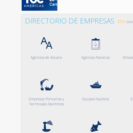
DIRECTORIO DE EMPRESAS
3721
comp
Agencias de Aduana
Agencias Navieras
Almac
Empresas Portuarias y
Equipos Naúticos
E
Terminales Marítimos