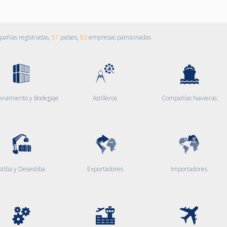
añías registradas,
51
países,
83
empresas patrocinadas
enamiento y Bodegaje
Astilleros
Compañías Navieras
stiba y Desestiba
Exportadores
Importadores