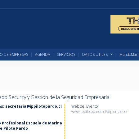
O DE EMPRESAS
AGENDA
SERVICIOS
DATOS ÚTILES
MundoMarit
do Security y Gestión de la Seguridad Empresarial
as:
secretaria@ippilotopardo.cl
Web del Evento:
www.ippilotopardo.cl/diplomados/
o Profesional Escuela de Marina
e Piloto Pardo