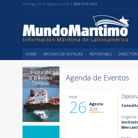
Domingo, 09 de Agosto de 2026
| ISSN 0719-241X
HOME
ARCHIVO DE NOTICIAS
REPORTAJES
DIRECTORI
Agenda de Eventos
Diploma
Inicio
26
Agosto
Consult
2025
Organiza:
Institut
Mercant