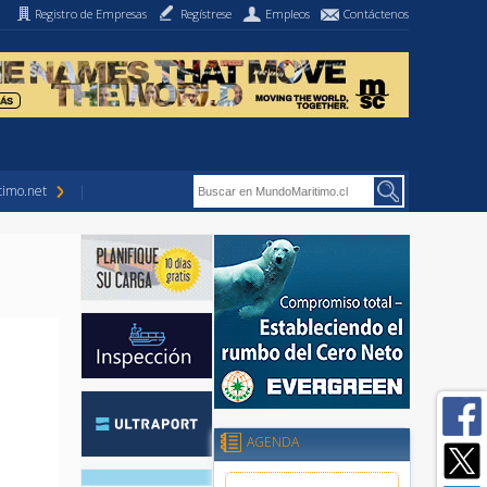
Registro de Empresas
Regístrese
Empleos
Contáctenos
imo.net
AGENDA