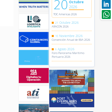
20
Octubre
2026
TOC Americas 2026
Octubre
2026
21
ARACON 2026
Noviembre
2026
10
Convención Anual de IBIA 2026
Agosto
2026
6
Foro Panorama Marítimo
Portuario 2026