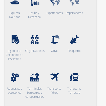
Equipos
Estiba y
Exportadores
Importadores
Naúticos
Desestiba
Ingeniería,
Organizaciones
Otras
Pesqueros
Certificación e
Inspección
Repuestos y
Terminales
Transporte
Transporte
Accesorios
Terrestres y
Aéreo
Terrestre
Aeroportuarios