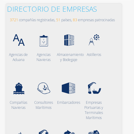
DIRECTORIO DE EMPRESAS
3721
compañías registradas,
51
países,
83
empresas patrocinadas
Agencias de
Agencias
Almacenamiento
Astilleros
Aduana
Navieras
y Bodegaje
Compañías
Consultores
Embarcadores
Empresas
Navieras
Marítimos
Portuarias y
Terminales
Marítimos