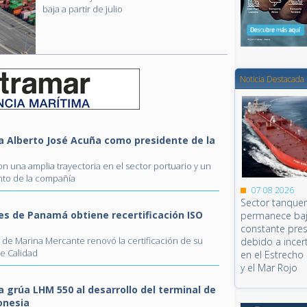
baja a partir de julio
Noticia Destacada
Alberto José Acuña como presidente de la
on una amplia trayectoria en el sector portuario y un
to de la compañía
07 08 2026
Sector tanque
es de Panamá obtiene recertificación ISO
permanece ba
constante pre
 de Marina Mercante renovó la certificación de su
debido a ince
e Calidad
en el Estrech
y el Mar Rojo
a grúa LHM 550 al desarrollo del terminal de
onesia