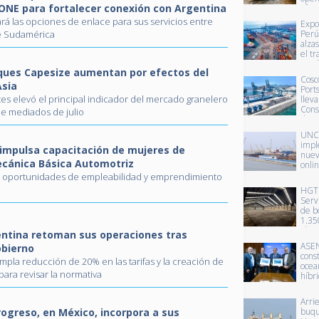
 ONE para fortalecer conexión con Argentina
afect
oper
rá las opciones de enlace para sus servicios entre
Expo
de 1
de Sudamérica
Perú
alzas
el t
marí
uques Capesize aumentan por efectos del
cont
Cosc
refr
Asia
Port
tes elevó el principal indicador del mercado granelero
lleva
Cons
de mediados de julio
dispu
supe
UNC
regul
imp
impulsa capacitación de mujeres de
puer
nuev
cánica Básica Automotriz
onli
Tran
las oportunidades de empleabilidad y emprendimiento
Ener
HGT 
Puer
Serv
de b
1.35
alma
entina retoman sus operaciones tras
inme
ASE
obierno
al p
cons
Anto
pla reducción de 20% en las tarifas y la creación de
ocea
ara revisar la normativa
híbri
flot
de E
Arri
Unid
ogreso, en México, incorpora a sus
buq