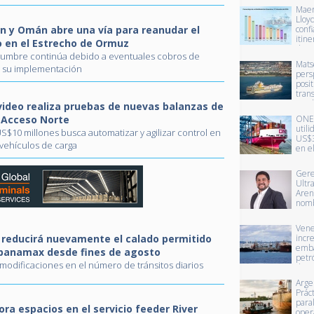
Cont
Maer
Hand
Lloyd
oper
án y Omán abre una vía para reanudar el
confi
Depó
itine
o en el Estrecho de Ormuz
Chil
dura
dumbre continúa debido a eventuales cobros de
segu
Mats
e su implementación
trim
pers
posit
tran
marí
ideo realiza pruebas de nuevas balanzas de
Chin
 Acceso Norte
ONE 
para
utili
S$10 millones busca automatizar y agilizar control en
202
US$3
e vehículos de carga
en e
trime
mejo
Gere
pers
Ultr
el ej
Aren
nom
pres
Maga
Vene
Puer
reducirá nuevamente el calado permitido
incr
emb
panamax desde fines de agosto
petr
modificaciones en el número de tránsitos diarios
dest
Unid
Arge
nive
Práct
para
ra espacios en el servicio feeder River
oper