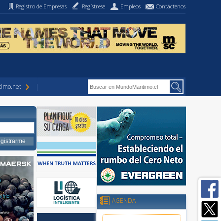
Registro de Empresas
Regístrese
Empleos
Contáctenos
imo.net
AGENDA