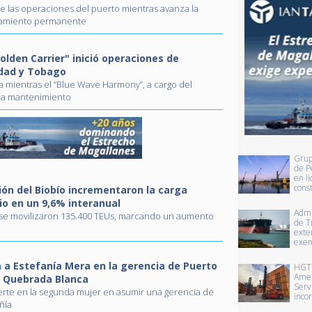
de las operaciones del puerto mientras avanza la
ipamiento permanente
Golden Carrier" inició operaciones de
idad y Tobago
ta mientras el “Blue Wave Harmony”, a cargo del
o a mantenimiento
Grup
de P
en li
cons
ión del Biobío incrementaron la carga
term
io en un 9,6% interanual
mult
Admi
 se movilizaron 135.400 TEUs, marcando un aumento
el P
de T
Barc
exte
exen
temp
Ley 
 a Estefanía Mera en la gerencia de Puerto
HGT 
cabo
Amer
 Quebrada Blanca
ener
Serv
ierte en la segunda mujer en asumir una gerencia de
inco
ñía
grúa