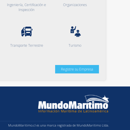
Ingeniería, Certificación e
Organizaciones
Inspección
Transporte Terrestre
Turismo
Registre su Empresa
MundoMaritimo.cl es una marca registrada de MundoMaritimo Ltda.