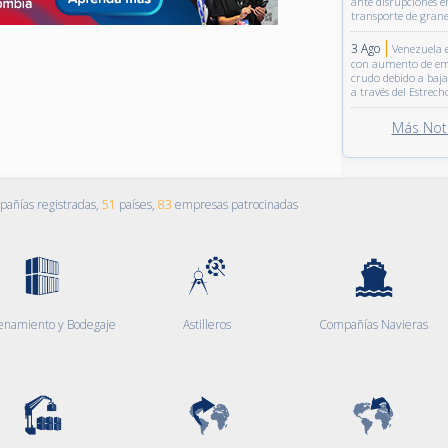
ante disrupciones e
transporte de grane
3 Ago
Venezuela e
con aumento de em
crudo debido a baja
a través del Estrec
Más Noti
añías registradas,
51
países,
83
empresas patrocinadas
enamiento y Bodegaje
Astilleros
Compañías Navieras