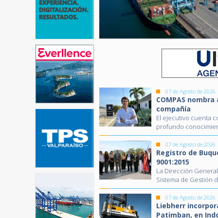
07 de Agosto de 2026
COMPAS nombra a 
compañía
El ejecutivo cuenta c
profundo conocimien
07 de Agosto de 2026
Registro de Buqu
9001:2015
La Dirección General
Sistema de Gestión d
07 de Agosto de 2026
Liebherr incorpor
Patimban, en Ind