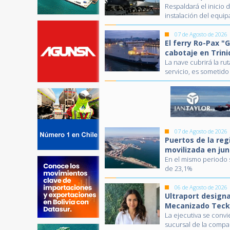
Respaldará el inicio 
instalación del equ
07 de Agosto de 2026
El ferry Ro-Pax "
cabotaje en Trin
La nave cubrirá la ru
servicio, es sometid
07 de Agosto de 2026
Puertos de la reg
movilizada en jun
En el mismo periodo
de 23,1%
06 de Agosto de 2026
Ultraport designa
Mecanizado Teck
La ejecutiva se conv
sucursal de la compa