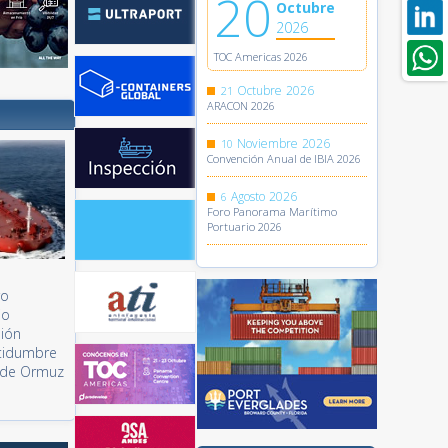
20
Octubre
2026
TOC Americas 2026
Octubre
2026
21
ARACON 2026
Noviembre
2026
10
Convención Anual de IBIA 2026
Agosto
2026
6
Foro Panorama Marítimo
Portuario 2026
ro
jo
sión
rtidumbre
o de Ormuz