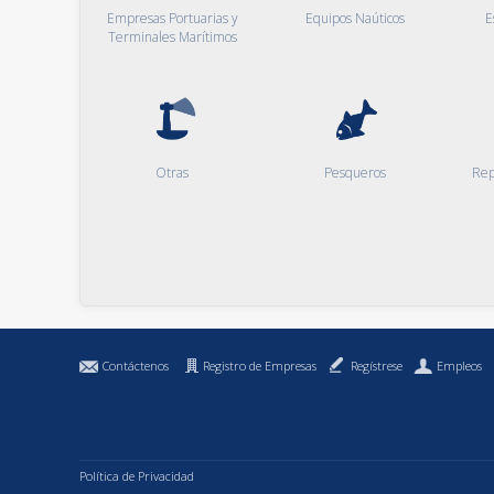
Empresas Portuarias y
Equipos Naúticos
E
Terminales Marítimos
Otras
Pesqueros
Rep
Contáctenos
Registro de Empresas
Regístrese
Empleos
Política de Privacidad