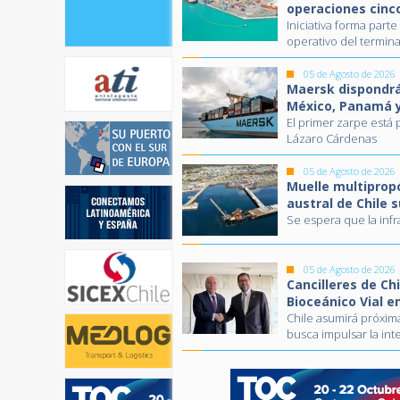
operaciones cinc
Iniciativa forma part
operativo del termina
05 de Agosto de 2026
Maersk dispondrá 
México, Panamá 
El primer zarpe está
Lázaro Cárdenas
05 de Agosto de 2026
Muelle multiprop
austral de Chile 
Se espera que la inf
05 de Agosto de 2026
Cancilleres de Ch
Bioceánico Vial en
Chile asumirá próxim
busca impulsar la int