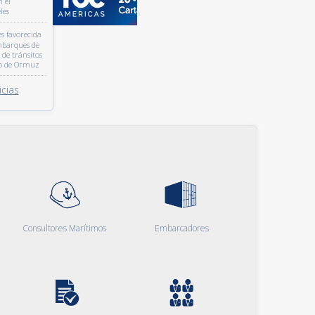
n el
les
s favorecida
barques de
 de tránsitos
ho de Ormuz
cias
Consultores Marítimos
Embarcadores