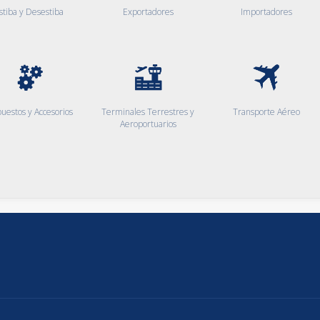
stiba y Desestiba
Exportadores
Importadores
uestos y Accesorios
Terminales Terrestres y
Transporte Aéreo
Aeroportuarios