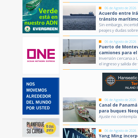
06 de Agosto de 2026
Acuerdo entre Ir
tránsito marítim
Sin embargo, incerti
peajes y dudas sobr
06 de Agosto de 2026
Puerto de Montev
camiones para el
Inversión cercana a U
el ingreso y salida d
06 de Agosto de 2026
Canal de Panamá 
para buques Neo
Ajuste no contempla 
06 de Agosto de 2026
Yang Ming incorpo