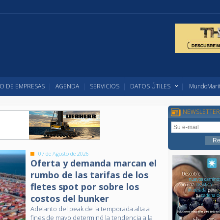
O DE EMPRESAS
AGENDA
SERVICIOS
DATOS ÚTILES
MundoMarit
NEWSLETTER
07 de Agosto de 2026
Oferta y demanda marcan el
rumbo de las tarifas de los
fletes spot por sobre los
costos del bunker
Adelanto del peak de la temporada alta a
fines de mayo determinó la tendencia a la