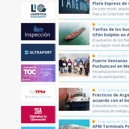
Plate Express de
De este modo, amplia
Asia y la Costa Este 
06 de Agosto de 2026
Tarifas de los b
tifón Dolphin en 
El aumento de los fle
a su mayor nivel des
05 de Agosto de 2026
Puerto Ventanas 
Puchuncaví en Me
Iniciativa potenció 
de las participantes
05 de Agosto de 2026
Prácticos de Arg
acuerdo con el G
Entendimiento contem
una mesa de trabajo p
05 de Agosto de 2026
APM Terminals Pr