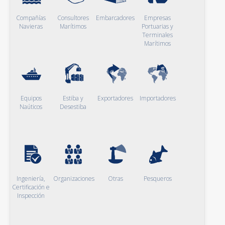
Compañías
Consultores
Embarcadores
Empresas
Navieras
Marítimos
Portuarias y
Terminales
Marítimos
Equipos
Estiba y
Exportadores
Importadores
Naúticos
Desestiba
Ingeniería,
Organizaciones
Otras
Pesqueros
Certificación e
Inspección