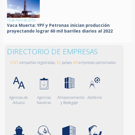
15 de Abril de 2019
Vaca Muerta: YPF y Petronas inician producción
proyectando lograr 60 mil barriles diarios al 2022
DIRECTORIO DE EMPRESAS
3721
compañías registradas,
51
países,
83
empresas patrocinadas
Agencias de
Agencias
Almacenamiento
Astilleros
Aduana
Navieras
y Bodegaje