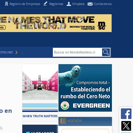
Registro de Empresas
Regístrese
Empleos
Contáctenos
imo.net
o en
AGENDA
o,