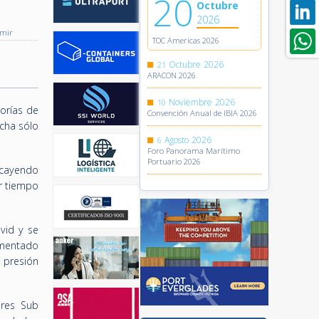
20
Octubre
2026
imir
TOC Americas 2026
Octubre
2026
21
ARACON 2026
Noviembre
2026
10
orías de
Convención Anual de IBIA 2026
echa sólo
Agosto
2026
6
Foro Panorama Marítimo
Portuario 2026
 cayendo
or tiempo
vid y se
umentado
 presión
ores Sub