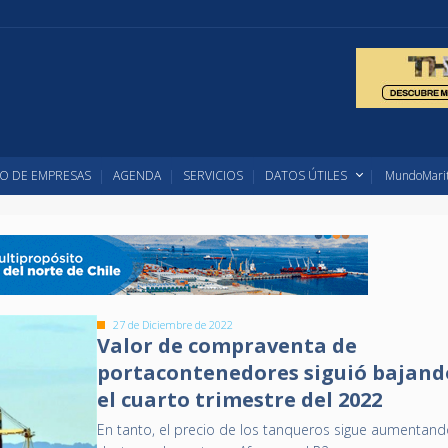
O DE EMPRESAS
AGENDA
SERVICIOS
DATOS ÚTILES
MundoMarit
27 de Diciembre de 2022
Valor de compraventa de
portacontenedores siguió bajand
el cuarto trimestre del 2022
En tanto, el precio de los tanqueros sigue aumentand