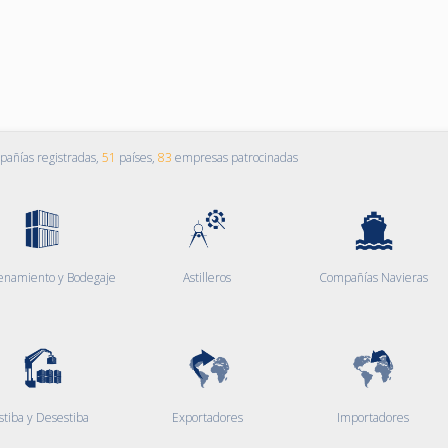
añías registradas,
51
países,
83
empresas patrocinadas
enamiento y Bodegaje
Astilleros
Compañías Navieras
stiba y Desestiba
Exportadores
Importadores