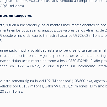
Us, agosto de 2006, Wadan Yards MTW) vendido a compradores no r
19,81 millones).
entos en tanqueros
tanto, siguen aumentando y los aumentos más impresionantes se obs
almente en los buques más antiguos. Los valores de los Aframax de 2
esde el inicio del cuarto trimestre hasta los US$28,02 millones, lo
8.
rimentado mucha volatilidad este año, pero se fortalecieron en el
eo ruso que entraron en vigor a principios de este mes. Los ing
max se sitúan actualmente en torno a los US$80.632/día. El año pa
ituaban en US$11.471/día, lo que supone un incremento inter
e esta semana figura la del LR2 “Minoansea” (108.800 dwt, agosto 
lados por US$39 millones, (valor VV US$37,21 millones). El mismo 
20,80 millones.