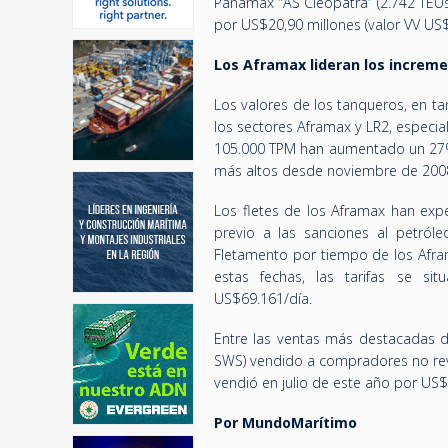
Panamax “AS Cleopatra” (2.742 TE
por US$20,90 millones (valor VV US$
Los Aframax lideran los increm
Los valores de los tanqueros, en 
los sectores Aframax y LR2, especi
105.000 TPM han aumentado un 27% d
más altos desde noviembre de 200
Los fletes de los Aframax han expe
previo a las sanciones al petról
Fletamento por tiempo de los Afra
estas fechas, las tarifas se s
US$69.161/día.
Entre las ventas más destacadas d
SWS) vendido a compradores no reve
vendió en julio de este año por US$
Por MundoMarítimo