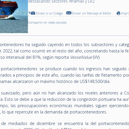
destacando sectores Aframax y LR2
Enviar a un Colega
Enviar un Mensaje al Editor
Impr
Compartir en redes sociales
ontenedores ha seguido cayendo en todos los subsectores y categ
e 2022, tal como ocurrió en el resto del año, concretando hasta la f
so interanual del 81%, según reporta
VesselValue
(VV).
 portacontenedores se produce cuando los ingresos han seguido
trados a principios de este año, cuando las tarifas de fletamento p
namax alcanzaron un máximo histórico de US$148.500/día.
 suavizado, pero aún no han alcanzado los niveles anteriores a Co
a. Esto se debe a que la reducción de la congestión portuaria ha a
empo, las preocupaciones económicas mundiales siguen ejerciendo
s, lo que repercute en la demanda de portacontenedores.
 de mediados de diciembre se encuentra la del portacontened