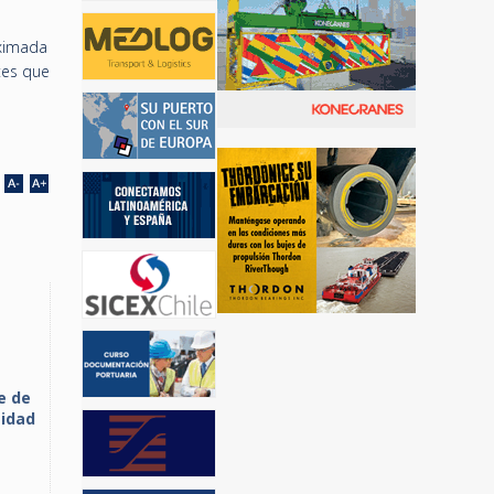
oximada
tes que
e de
sidad