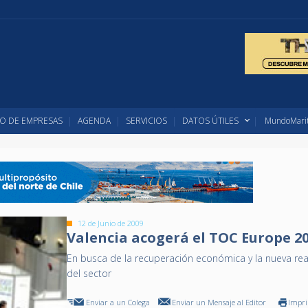
O DE EMPRESAS
AGENDA
SERVICIOS
DATOS ÚTILES
MundoMarit
12 de Junio de 2009
Valencia acogerá el TOC Europe 2
En busca de la recuperación económica y la nueva rea
del sector
Enviar a un Colega
Enviar un Mensaje al Editor
Impr