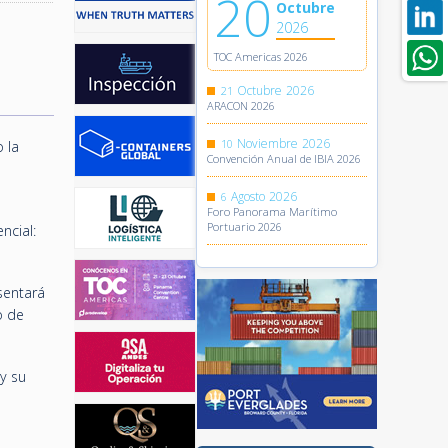
20
Octubre
2026
TOC Americas 2026
Octubre
2026
21
ARACON 2026
Noviembre
2026
10
 la
Convención Anual de IBIA 2026
Agosto
2026
6
Foro Panorama Marítimo
Portuario 2026
ncial:
sentará
o de
y su