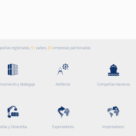
añías registradas,
51
países,
83
empresas patrocinadas
enamiento y Bodegaje
Astilleros
Compañías Navieras
stiba y Desestiba
Exportadores
Importadores