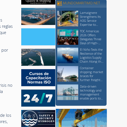
MUNDOMARITIMO.NET
Lamaignere
Strengthens Its
as
AOG Service
Expertise to
 reglas
Support Critical
TOC Americas
 que
Logistics
2026 Offers
Operations
Delegates Three
Days of High-
Level Knowledge
o por
El Niño Tests the
Sharing and
Resilience of the
Networking
Logistics Supply
Chain Along the
Pacific Coast
Container
shipping market
braces for
further freight
rate increases,
isis no
Data-driven
though at a
technology and
la
slower pace than
management
earlier this
enable ports to
month
advance
sustainability
without
sacrificing
 de los
competitiveness
ores,