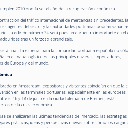
 cumplen 2010 podría ser el año de la recuperación económica.
ntracción del tráfico internacional de mercancías sin precedentes, l
es agentes del sector y las autoridades portuarias podrían variar las
uario. La edición número 34 será pues un encuentro importante en el
adquiridas tras un forzoso aprendizaje.
, será una cita especial para la comunidad portuaria española no sól
ña en el mapa logístico de las principales navieras, importadores,
os de Europa y del mundo.
nómica
brado en Amsterdam, expositores y visitantes coincidían en que la cr
ersión en las terminales portuarias, especialmente en las europeas, 
entre el 16 y 18 de junio en la ciudad alemana de Bremen, está
ctos de la crisis económica.
ae se analizarán las últimas tendencias del mercado, las estrategias
,mejores prácticas, ideas y perspectivas nuevas sobre cómo los cargad