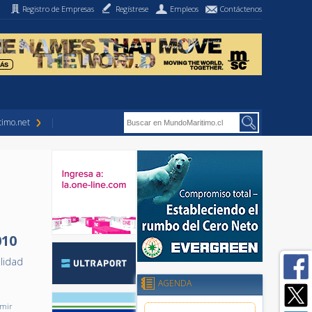
Registro de Empresas
Regístrese
Empleos
Contáctenos
imo.net
010
lidad
AGENDA
imir