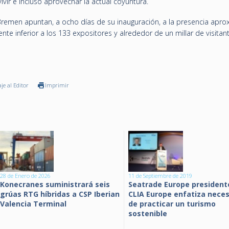
vir e incluso aprovechar la actual coyuntura.
remen apuntan, a ocho días de su inauguración, a la presencia apr
nte inferior a los 133 expositores y alrededor de un millar de visitan
je al Editor
Imprimir
28 de Enero de 2026
11 de Septiembre de 2019
Konecranes suministrará seis
Seatrade Europe president
grúas RTG híbridas a CSP Iberian
CLIA Europe enfatiza nece
Valencia Terminal
de practicar un turismo
sostenible