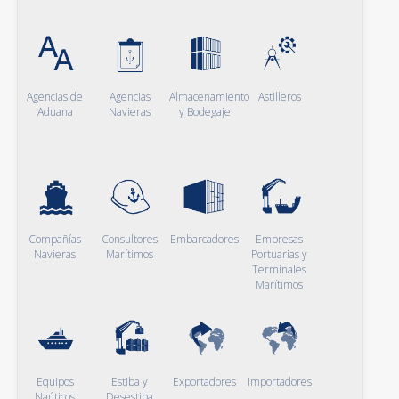
Agencias de
Agencias
Almacenamiento
Astilleros
Aduana
Navieras
y Bodegaje
Compañías
Consultores
Embarcadores
Empresas
Navieras
Marítimos
Portuarias y
Terminales
Marítimos
Equipos
Estiba y
Exportadores
Importadores
Naúticos
Desestiba