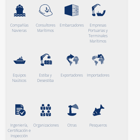
Compañías
Consultores
Embarcadores
Empresas
Navieras
Marítimos
Portuarias y
Terminales
Marítimos
Equipos
Estiba y
Exportadores
Importadores
Naúticos
Desestiba
Ingeniería,
Organizaciones
Otras
Pesqueros
Certificación e
Inspección