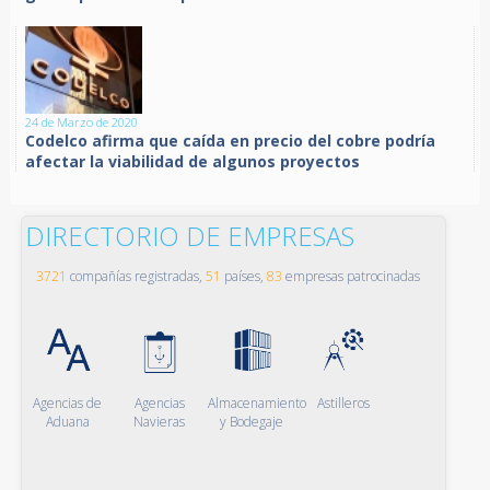
24 de Marzo de 2020
Codelco afirma que caída en precio del cobre podría
afectar la viabilidad de algunos proyectos
DIRECTORIO DE EMPRESAS
3721
compañías registradas,
51
países,
83
empresas patrocinadas
Agencias de
Agencias
Almacenamiento
Astilleros
Aduana
Navieras
y Bodegaje