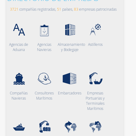
3721
compañías registradas,
51
países,
83
empresas patrocinadas
Agencias de
Agencias
Almacenamiento
Astilleros
Aduana
Navieras
y Bodegaje
Compañías
Consultores
Embarcadores
Empresas
Navieras
Marítimos
Portuarias y
Terminales
Marítimos