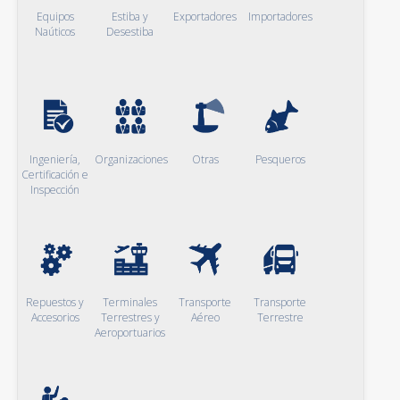
Equipos
Estiba y
Exportadores
Importadores
Naúticos
Desestiba
Ingeniería,
Organizaciones
Otras
Pesqueros
Certificación e
Inspección
Repuestos y
Terminales
Transporte
Transporte
Accesorios
Terrestres y
Aéreo
Terrestre
Aeroportuarios