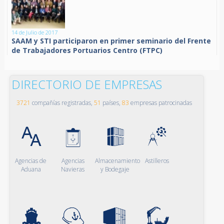
14 de Julio de 2017
SAAM y STI participaron en primer seminario del Frente
de Trabajadores Portuarios Centro (FTPC)
DIRECTORIO DE EMPRESAS
3721
compañías registradas,
51
países,
83
empresas patrocinadas
Agencias de
Agencias
Almacenamiento
Astilleros
Aduana
Navieras
y Bodegaje