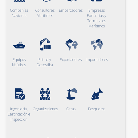
Compañías
Consultores
Embarcadores
Empresas
Navieras
Marítimos
Portuarias y
Terminales
Marítimos
Equipos
Estiba y
Exportadores
Importadores
Naúticos
Desestiba
Ingeniería,
Organizaciones
Otras
Pesqueros
Certificación e
Inspección