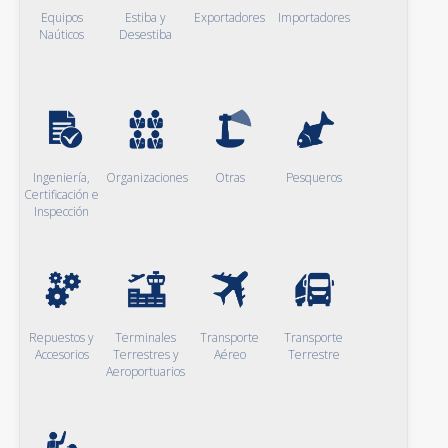
Equipos
Estiba y
Exportadores
Importadores
Naúticos
Desestiba
Ingeniería,
Organizaciones
Otras
Pesqueros
Certificación e
Inspección
Repuestos y
Terminales
Transporte
Transporte
Accesorios
Terrestres y
Aéreo
Terrestre
Aeroportuarios