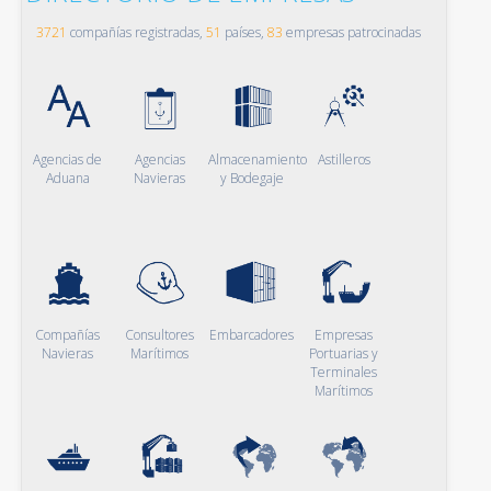
3721
compañías registradas,
51
países,
83
empresas patrocinadas
Agencias de
Agencias
Almacenamiento
Astilleros
Aduana
Navieras
y Bodegaje
Compañías
Consultores
Embarcadores
Empresas
Navieras
Marítimos
Portuarias y
Terminales
Marítimos