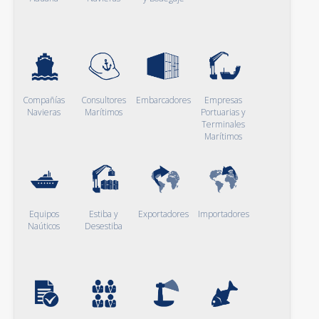
Compañías
Consultores
Embarcadores
Empresas
Navieras
Marítimos
Portuarias y
Terminales
Marítimos
Equipos
Estiba y
Exportadores
Importadores
Naúticos
Desestiba