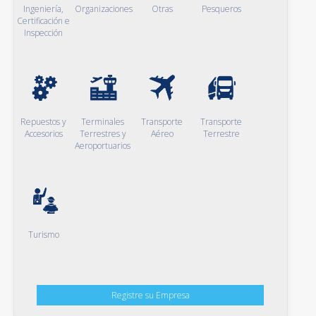
Ingeniería,
Organizaciones
Otras
Pesqueros
Certificación e
Inspección
Repuestos y
Terminales
Transporte
Transporte
Accesorios
Terrestres y
Aéreo
Terrestre
Aeroportuarios
Turismo
Registre su Empresa