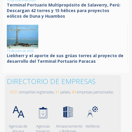
Terminal Portuario Multipropósito de Salaverry, Perú:
Descargan 42 torres y 15 hélices para proyectos
eólicos de Duna y Huambos
15 de Julio de 2020
Liebherr y el aporte de sus grúas torres al proyecto de
desarrollo del Terminal Portuario Paracas
DIRECTORIO DE EMPRESAS
3721
compañías registradas,
51
países,
83
empresas patrocinadas
Agencias de
Agencias
Almacenamiento
Astilleros
Aduana
Navieras
y Bodegaje