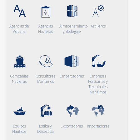
Agencias de
Agencias
Almacenamiento
Astilleros
Aduana
Navieras
y Bodegaje
Compañías
Consultores
Embarcadores
Empresas
Navieras
Marítimos
Portuarias y
Terminales
Marítimos
Equipos
Estiba y
Exportadores
Importadores
Naúticos
Desestiba