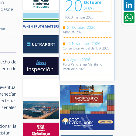
20
Octubre
rió
2026
s desde
TOC Americas 2026
Octubre
2026
21
imir
ARACON 2026
Noviembre
2026
10
Convención Anual de IBIA 2026
Agosto
2026
6
trecho de
Foro Panorama Marítimo
puerto de
Portuario 2026
eventual
manecían
yectorias
n señales
donar la
istán.