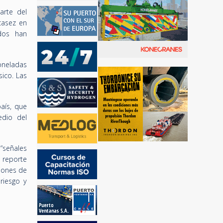
arte del
casez en
dos han
oneladas
ico. Las
aís, que
edio del
“señales
 reporte
ciones de
riesgo y