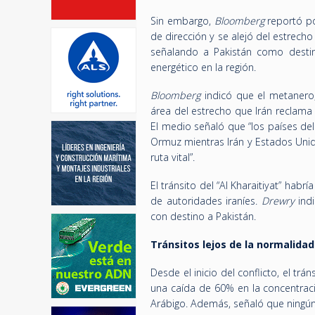
Sin embargo,
Bloomberg
reportó po
de dirección y se alejó del estrech
señalando a Pakistán como destino
energético en la región.
Bloomberg
indicó que el metanero,
área del estrecho que Irán reclama
El medio señaló que “los países del
Ormuz mientras Irán y Estados Unid
ruta vital”.
El tránsito del “Al Kharaitiyat” ha
de autoridades iraníes.
Drewry
ind
con destino a Pakistán.
Tránsitos lejos de la normalida
Desde el inicio del conflicto, el t
una caída de 60% en la concentraci
Arábigo. Además, señaló que ningún