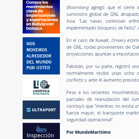
Bloomberg
agregó que el cierre 
suministro global de GNL atrapado
Asia. “Las naves continúan enf
implementado bloqueos de facto”, i
En el caso de Kuwait,
Drewry
estimó
de GNL, todas provenientes de Qat
proyecciones apuntan a importacion
Pakistán, por su parte, registró 
normalmente recibe unas ocho de
conflicto y ante el aumento previst
Pese a los recientes movimiento
parciales de reanudación del sum
concluyó que “mientras no exista un
fuerza mayor, el transporte marít
seguridad operacional”.
Por MundoMaritimo