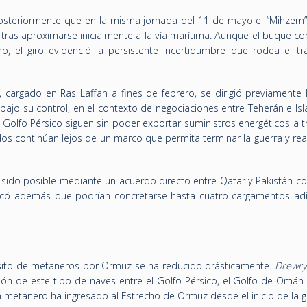
steriormente que en la misma jornada del 11 de mayo el “Mihzem
o tras aproximarse inicialmente a la vía marítima. Aunque el buque c
, el giro evidenció la persistente incertidumbre que rodea el tr
 cargado en Ras Laffan a fines de febrero, se dirigió previamente 
 bajo su control, en el contexto de negociaciones entre Teherán e I
 Golfo Pérsico siguen sin poder exportar suministros energéticos a 
os continúan lejos de un marco que permita terminar la guerra y rea
bría sido posible mediante un acuerdo directo entre Qatar y Pakistán 
icó además que podrían concretarse hasta cuatro cargamentos adi
d
ránsito de metaneros por Ormuz se ha reducido drásticamente.
Drewr
ón de este tipo de naves entre el Golfo Pérsico, el Golfo de Omán 
 metanero ha ingresado al Estrecho de Ormuz desde el inicio de la g