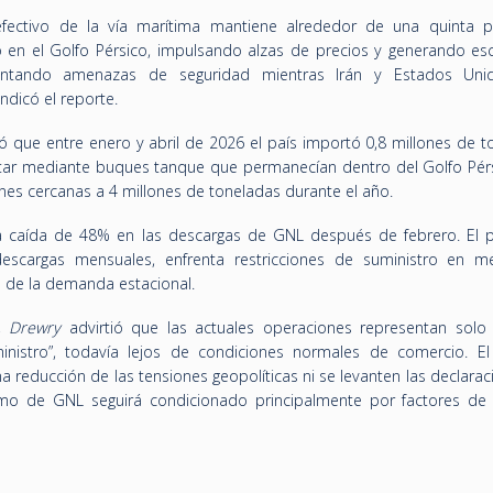
efectivo de la vía marítima mantiene alrededor de una quinta p
 en el Golfo Pérsico, impulsando alzas de precios y generando es
rentando amenazas de seguridad mientras Irán y Estados Uni
ndicó el reporte.
 que entre enero y abril de 2026 el país importó 0,8 millones de t
ar mediante buques tanque que permanecían dentro del Golfo Pérs
es cercanas a 4 millones de toneladas durante el año.
una caída de 48% en las descargas de GNL después de febrero. El p
scargas mensuales, enfrenta restricciones de suministro en m
o de la demanda estacional.
s,
Drewry
advirtió que las actuales operaciones representan solo 
inistro”, todavía lejos de condiciones normales de comercio. El
a reducción de las tensiones geopolíticas ni se levanten las declara
imo de GNL seguirá condicionado principalmente por factores de 