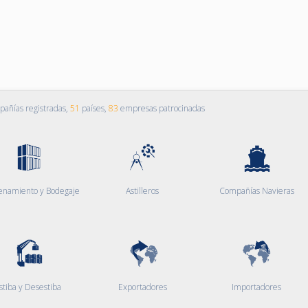
añías registradas,
51
países,
83
empresas patrocinadas
enamiento y Bodegaje
Astilleros
Compañías Navieras
stiba y Desestiba
Exportadores
Importadores