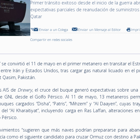
Primer tránsito exitoso desde el inicio de la guerra ab
expectativas parciales de reanudación de suministro
Qatar
Enviar a un Colega
Enviar un Mensaje al Editor
Impr
Compartir en redes sociales
” se convirtió el 11 de mayo en el primer metanero en transitar el Es
 entre Irán y Estados Unidos, tras cargar gas natural licuado en el 
t Qasim, Pakistán.
s AIS de
Drewry
, el cruce del buque generó expectativas sobre una 
 de GNL desde el Golfo Pérsico. Al 11 de mayo, 13 metaneros per
buques cargados “Disha”, “Patris”, “Mihzem” y “Al Daayen”, cuyas tra
 del “Al Kharaitiyat”, incluyendo carga en Ras Laffan, alteraciones e
 Pérsico.
vimientos “sugieren que más naves podrían prepararse para aban
recía como el siguiente candidato para cruzar Ormuz con destino a Pak