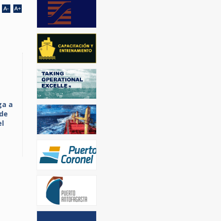
ga a
 de
el