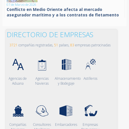
07 de Marzo de 2026
Conflicto en Medio Oriente afecta al mercado
asegurador marítimo y a los contratos de fletamento
DIRECTORIO DE EMPRESAS
3721
compañías registradas,
51
países,
83
empresas patrocinadas
Agencias de
Agencias
Almacenamiento
Astilleros
Aduana
Navieras
y Bodegaje
Compañías
Consultores
Embarcadores
Empresas