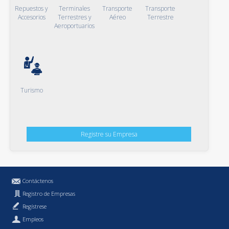
Repuestos y
Terminales
Transporte
Transporte
Accesorios
Terrestres y
Aéreo
Terrestre
Aeroportuarios
Turismo
Registre su Empresa
Contáctenos
Registro de Empresas
Regístrese
Empleos