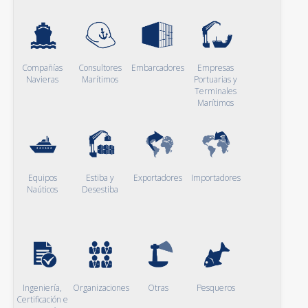
Compañías
Consultores
Embarcadores
Empresas
Navieras
Marítimos
Portuarias y
Terminales
Marítimos
Equipos
Estiba y
Exportadores
Importadores
Naúticos
Desestiba
Ingeniería,
Organizaciones
Otras
Pesqueros
Certificación e