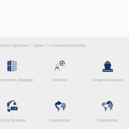
añías registradas,
51
países,
83
empresas patrocinadas
enamiento y Bodegaje
Astilleros
Compañías Navieras
stiba y Desestiba
Exportadores
Importadores