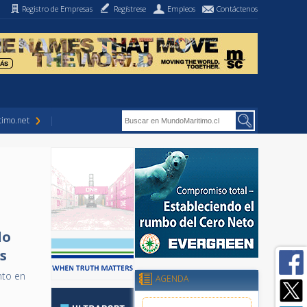
Registro de Empresas
Regístrese
Empleos
Contáctenos
imo.net
do
s
nto en
AGENDA