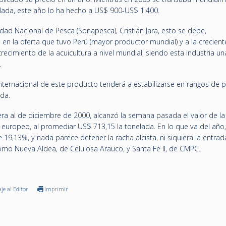
ada, este año lo ha hecho a US$ 900-US$ 1.400.
dad Nacional de Pesca (Sonapesca), Cristián Jara, esto se debe,
 en la oferta que tuvo Perú (mayor productor mundial) y a la crecient
ecimiento de la acuicultura a nivel mundial, siendo esta industria un
.
internacional de este producto tenderá a estabilizarse en rangos de p
da.
ra al de diciembre de 2000, alcanzó la semana pasada el valor de la
europeo, al promediar US$ 713,15 la tonelada. En lo que va del año,
19,13%, y nada parece detener la racha alcista, ni siquiera la entrad
omo Nueva Aldea, de Celulosa Arauco, y Santa Fe II, de CMPC.
je al Editor
Imprimir