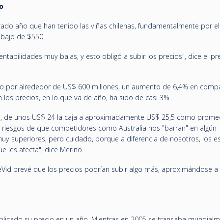
o
cado año que han tenido las viñas chilenas, fundamentalmente por el
bajo de $550.
ntabilidades muy bajas, y esto obligó a subir los precios", dice el pr
ino por alrededor de US$ 600 millones, un aumento de 6,4% en comp
 los precios, en lo que va de año, ha sido de casi 3%.
, de unos US$ 24 la caja a aproximadamente US$ 25,5 como prome
iesgos de que competidores como Australia nos "barran" en algún
uy superiores, pero cuidado, porque a diferencia de nosotros, los e
e les afecta", dice Merino.
leVid prevé que los precios podrían subir algo más, aproximándose a
plicado su precio en un año. Mientras en 2005 se transaba mundial