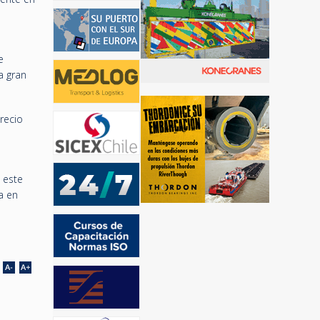
e
a gran
recio
 este
a en