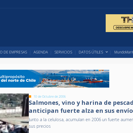
O DE EMPRESAS
AGENDA
SERVICIOS
DATOS ÚTILES
MundoMarit
10 de Octubre de 2006
Salmones, vino y harina de pesca
anticipan fuerte alza en sus envío
Junto a la celulosa, acumulan en 2006 un fuerte aume
sus precios