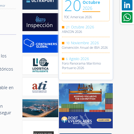
20
Octubre
imir
2026
TOC Americas 2026
Octubre
2026
21
ARACON 2026
Noviembre
2026
10
Convención Anual de IBIA 2026
 los
Agosto
2026
6
Foro Panorama Marítimo
Portuario 2026
tóricos
able en
en
seguir