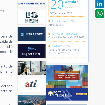
20
Octubre
2026
imir
TOC Americas 2026
Octubre
2026
21
ARACON 2026
Noviembre
2026
10
 baja de
Convención Anual de IBIA 2026
 caída de
Agosto
2026
 incidió
6
Foro Panorama Marítimo
ríodo de
Portuario 2026
iento de
n aumento
 del año
iento de