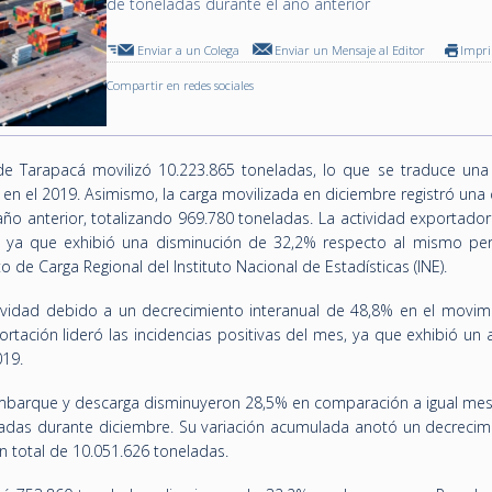
de toneladas durante el año anterior
Enviar a un Colega
Enviar un Mensaje al Editor
Impr
Compartir en redes sociales
 de Tarapacá movilizó 10.223.865 toneladas, lo que se traduce una
en el 2019. Asimismo, la carga movilizada en diciembre registró una
o anterior, totalizando 969.780 toneladas. La actividad exportadora
 ya que exhibió una disminución de 32,2% respecto al mismo pe
o de Carga Regional del Instituto Nacional de Estadísticas (INE).
tividad debido a un decrecimiento interanual de 48,8% en el movim
portación lideró las incidencias positivas del mes, ya que exhibió u
019.
embarque y descarga disminuyeron 28,5% en comparación a igual mes
ladas durante diciembre. Su variación acumulada anotó un decrecim
 total de 10.051.626 toneladas.