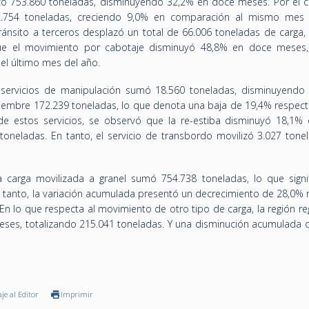
zó 753.860 toneladas, disminuyendo 32,2% en doce meses. Por el co
02.754 toneladas, creciendo 9,0% en comparación al mismo mes
 tránsito a terceros desplazó un total de 66.006 toneladas de carga
ue el movimiento por cabotaje disminuyó 48,8% en doce meses
el último mes del año.
 servicios de manipulación sumó 18.560 toneladas, disminuyendo
embre 172.239 toneladas, lo que denota una baja de 19,4% respecto
de estos servicios, se observó que la re-estiba disminuyó 18,1%
 toneladas. En tanto, el servicio de transbordo movilizó 3.027 tone
 carga movilizada a granel sumó 754.738 toneladas, lo que signi
 tanto, la variación acumulada presentó un decrecimiento de 28,0% 
n lo que respecta al movimiento de otro tipo de carga, la región re
ses, totalizando 215.041 toneladas. Y una disminución acumulada 
je al Editor
Imprimir