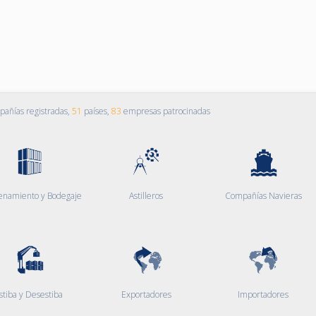
añías registradas,
51
países,
83
empresas patrocinadas
enamiento y Bodegaje
Astilleros
Compañías Navieras
stiba y Desestiba
Exportadores
Importadores