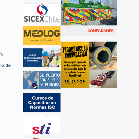
á,
ro de