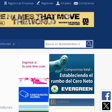
Registro de Empresas
Regístrese
Empleos
Contáctenos
imo.net
AGENDA
millones