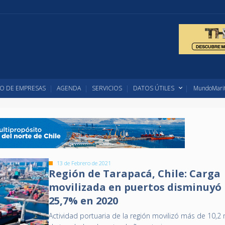
O DE EMPRESAS
AGENDA
SERVICIOS
DATOS ÚTILES
MundoMarit
13 de Febrero de 2021
Región de Tarapacá, Chile: Carga
movilizada en puertos disminuyó
25,7% en 2020
Actividad portuaria de la región movilizó más de 10,2 