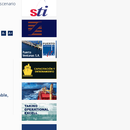
escenario
ble,