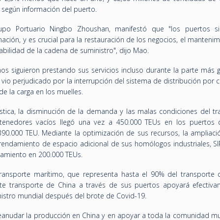
 según información del puerto.
upo Portuario Ningbo Zhoushan, manifestó que "los puertos s
ción, y es crucial para la restauración de los negocios, el manteni
tabilidad de la cadena de suministro", dijo Mao.
os siguieron prestando sus servicios incluso durante la parte más g
vio perjudicado por la interrupción del sistema de distribución por c
e la carga en los muelles.
stica, la disminución de la demanda y las malas condiciones del tr
ntenedores vacíos llegó una vez a 450.000 TEUs en los puertos 
90.000 TEU. Mediante la optimización de sus recursos, la ampliaci
endamiento de espacio adicional de sus homólogos industriales, SI
amiento en 200.000 TEUs.
ransporte marítimo, que representa hasta el 90% del transporte 
nte transporte de China a través de sus puertos apoyará efectiva
istro mundial después del brote de Covid-19.
anudar la producción en China y en apoyar a toda la comunidad mu