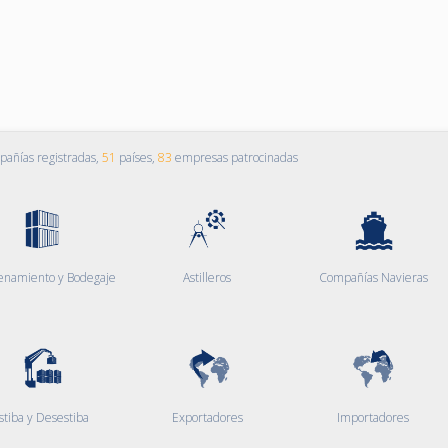
añías registradas,
51
países,
83
empresas patrocinadas
enamiento y Bodegaje
Astilleros
Compañías Navieras
stiba y Desestiba
Exportadores
Importadores