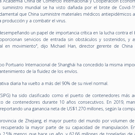
e la Academia China de Comercio Internacional y Cooperación Económi
e suministro mundial se ha visto dañada por el brote de Covid-1
ndamental que China suministre materiales médicos antiepidémicos 
 producción y a combatir el virus.
esempeñando un papel de importancia crítica en la lucha contra el 
porcionan servicios de entrada sin obstáculos y sostenidos, y 
al en movimiento", dijo Michael Han, director gerente de Chin
rupo Portuario Internacional de Shanghái ha concedido la misma impo
ntenimiento de la fluidez de los envíos.
ativa diaria ha vuelto a más del 90% de su nivel normal.
 (SIPG) ha sido clasificado como el puerto de contenedores más ac
o de contenedores durante 10 años consecutivos. En 2019, man
reportando una ganancia neta de US$1.270 millones, según la compa
rovincia de Zhejiang, el mayor puerto del mundo por volumen de 
 recuperado la mayor parte de su capacidad de manipulación. E
o 2,5% menos que hace un año, y 62,66 millones de toneladas de 