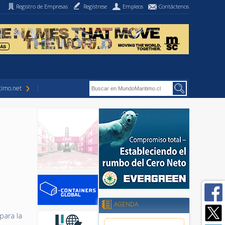
Registro de Empresas
Regístrese
Empleos
Contáctenos
imo.net
AGENDA
para la