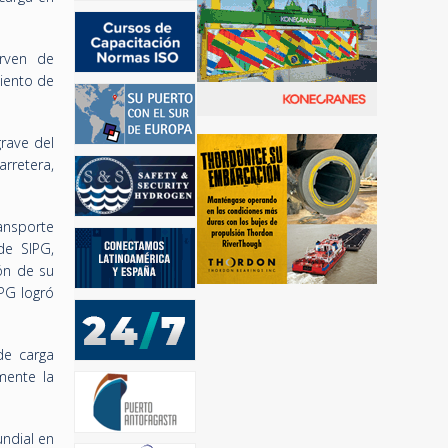
irven de
miento de
rave del
arretera,
ansporte
de SIPG,
ón de su
PG logró
de carga
mente la
ndial en