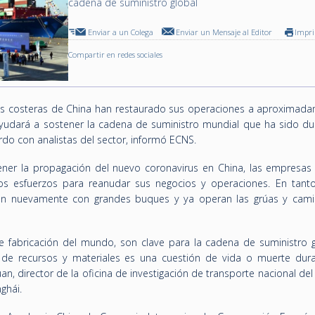
cadena de suministro global
Enviar a un Colega
Enviar un Mensaje al Editor
Impr
Compartir en redes sociales
nas costeras de China han restaurado sus operaciones a aproximada
 ayudará a sostener la cadena de suministro mundial que ha sido d
do con analistas del sector, informó ECNS.
ener la propagación del nuevo coronavirus en China, las empresas 
os esfuerzos para reanudar sus negocios y operaciones. En tanto
lan nuevamente con grandes buques y ya operan las grúas y cam
e fabricación del mundo, son clave para la cadena de suministro gl
 de recursos y materiales es una cuestión de vida o muerte dur
, director de la oficina de investigación de transporte nacional del 
ghái.