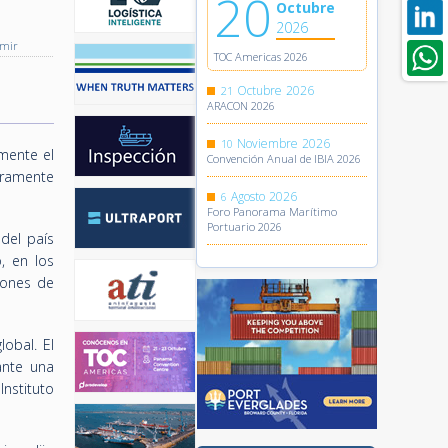
20
Octubre
2026
imir
TOC Americas 2026
Octubre
2026
21
ARACON 2026
Noviembre
2026
10
mente el
Convención Anual de IBIA 2026
uramente
Agosto
2026
6
Foro Panorama Marítimo
Portuario 2026
del país
, en los
iones de
obal. El
ante una
Instituto