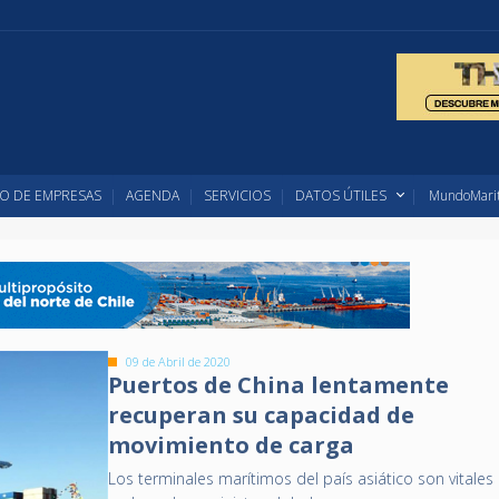
O DE EMPRESAS
AGENDA
SERVICIOS
DATOS ÚTILES
MundoMarit
09 de Abril de 2020
Puertos de China lentamente
recuperan su capacidad de
movimiento de carga
Los terminales marítimos del país asiático son vitales 