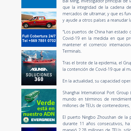
Bai Ming, investigador principal d
que la integridad de la cadena d
mercados de ultramar, y que es fu
y ayude a otros países a reanudar la
"Los puertos de China han estado d
Covid-19 en la medida en que pro
mantener el comercio internacion
Terminals.
Tras el brote de la epidemia, el G
la contención de Covid-19 que al ma
En la actualidad, su capacidad oper
Shanghai International Port Group
mundo en términos de rendimient
millones de TEUs de contenedores, 
El puerto Ningbo Zhoushan de la p
durante 11 años consecutivos, ha
manejó 2,28 millones de TEUs, sól