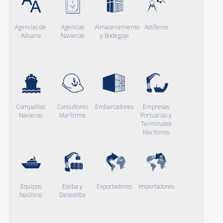
Agencias de
Agencias
Almacenamiento
Astilleros
Aduana
Navieras
y Bodegaje
Compañías
Consultores
Embarcadores
Empresas
Navieras
Marítimos
Portuarias y
Terminales
Marítimos
Equipos
Estiba y
Exportadores
Importadores
Naúticos
Desestiba