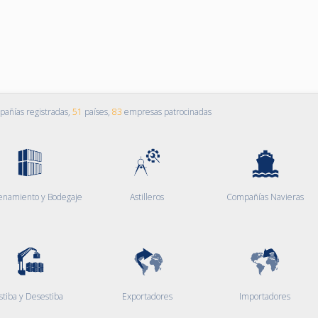
añías registradas,
51
países,
83
empresas patrocinadas
enamiento y Bodegaje
Astilleros
Compañías Navieras
stiba y Desestiba
Exportadores
Importadores