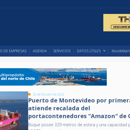
O DE EMPRESAS
AGENDA
SERVICIOS
DATOS ÚTILES
MundoMarit
26 de Octubre de 2022
Puerto de Montevideo por primer
atiende recalada del
portacontenedores "Amazon" de
Buque posee 329 metros de eslora y una capacidad p