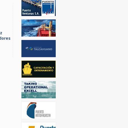
ez
dores