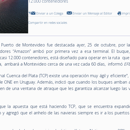
12.000 contenedores
Enviar a un Colega
Enviar un Mensaje al Editor
Impr
Compartir en redes sociales
el Puerto de Montevideo fue destacada ayer, 25 de octubre, por la
ores “Amazon” arribó por primera vez a esa terminal. El buque
casi 12.000 contenedores, está diseñado para operar en la ruta que
na, arribará a Montevideo cerca de una vez cada 60 días, informó
EF
nal Cuenca del Plata (TCP) existe una operación muy ágil y eficiente"
de ONE en Uruguay. Además, indicó que cuando los buques arriban a
en de una ventana de atraque que les garantiza alcanzar luego las 
que la apuesta que está haciendo TCP, que se encuentra expand
o y agregó que el anhelo de las navieras siempre es ir a los puerto