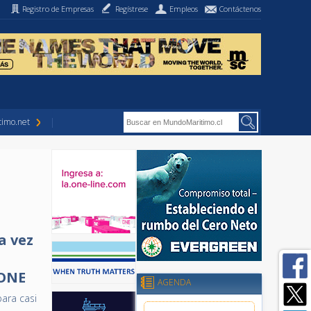
Registro de Empresas
Regístrese
Empleos
Contáctenos
imo.net
a vez
 ONE
AGENDA
ara casi