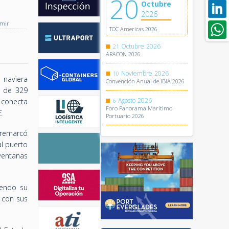
20
Octubre
2026
imir
TOC Americas 2026
Octubre
2026
21
ARACON 2026
Noviembre
2026
10
 naviera
Convención Anual de IBIA 2026
, de 329
Agosto
2026
 conecta
6
Foro Panorama Marítimo
E
.
Portuario 2026
, remarcó
l puerto
ventanas
iendo su
s con sus