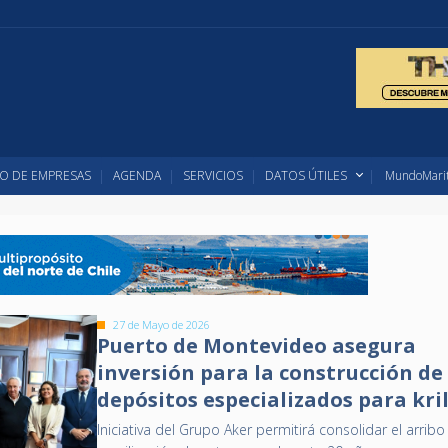
O DE EMPRESAS
AGENDA
SERVICIOS
DATOS ÚTILES
MundoMarit
27 de Mayo de 2026
Puerto de Montevideo asegura
inversión para la construcción de
depósitos especializados para kril
Iniciativa del Grupo Aker permitirá consolidar el arribo 