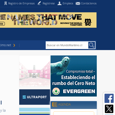
Registro de Empresas
Regístrese
Empleos
Contáctenos
imo.net
l
AGENDA
y la