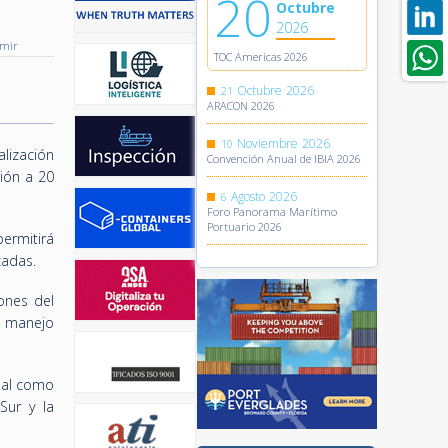
20
Octubre
2026
imir
TOC Americas 2026
Octubre
2026
21
ARACON 2026
Noviembre
2026
10
alización
Convención Anual de IBIA 2026
ión a 20
Agosto
2026
6
Foro Panorama Marítimo
Portuario 2026
ermitirá
cadas.
ones del
l manejo
inal como
 Sur y la