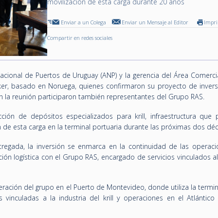
movilización de esta carga durante 20 años
Enviar a un Colega
Enviar un Mensaje al Editor
Impr
Compartir en redes sociales
Nacional de Puertos de Uruguay (ANP) y la gerencia del Área Comerci
Aker, basado en Noruega, quienes confirmaron su proyecto de invers
n la reunión participaron también representantes del Grupo RAS.
cción de depósitos especializados para krill, infraestructura que p
ón de esta carga en la terminal portuaria durante las próximas dos dé
regada, la inversión se enmarca en la continuidad de las operaci
ión logística con el Grupo RAS, encargado de servicios vinculados a
eración del grupo en el Puerto de Montevideo, donde utiliza la term
s vinculadas a la industria del krill y operaciones en el Atlántico