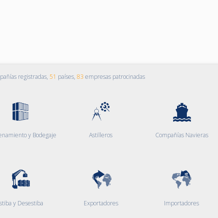
añías registradas,
51
países,
83
empresas patrocinadas
enamiento y Bodegaje
Astilleros
Compañías Navieras
stiba y Desestiba
Exportadores
Importadores