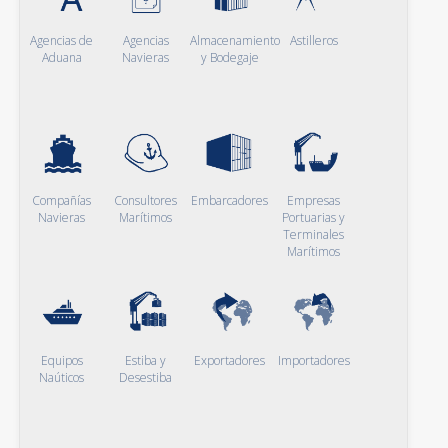
Agencias de
Agencias
Almacenamiento
Astilleros
Aduana
Navieras
y Bodegaje
Compañías
Consultores
Embarcadores
Empresas
Navieras
Marítimos
Portuarias y
Terminales
Marítimos
Equipos
Estiba y
Exportadores
Importadores
Naúticos
Desestiba