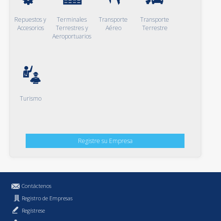
Repuestos y
Terminales
Transporte
Transporte
Accesorios
Terrestres y
Aéreo
Terrestre
Aeroportuarios
Turismo
Registre su Empresa
Contáctenos
Registro de Empresas
Regístrese