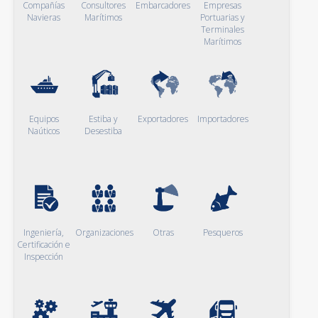
Compañías
Consultores
Embarcadores
Empresas
Navieras
Marítimos
Portuarias y
Terminales
Marítimos
Equipos
Estiba y
Exportadores
Importadores
Naúticos
Desestiba
Ingeniería,
Organizaciones
Otras
Pesqueros
Certificación e
Inspección