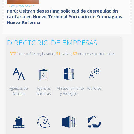
07 de Mayo de 2021
Perú: Ositran desestima solicitud de desregulación
tarifaria en Nuevo Terminal Portuario de Yurimaguas-
Nueva Reforma
DIRECTORIO DE EMPRESAS
3721
compañías registradas,
51
países,
83
empresas patrocinadas
Agencias de
Agencias
Almacenamiento
Astilleros
Aduana
Navieras
y Bodegaje