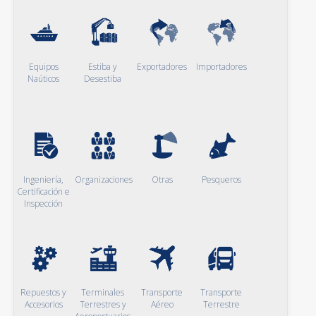
Equipos
Estiba y
Exportadores
Importadores
Naúticos
Desestiba
Ingeniería,
Organizaciones
Otras
Pesqueros
Certificación e
Inspección
Repuestos y
Terminales
Transporte
Transporte
Accesorios
Terrestres y
Aéreo
Terrestre