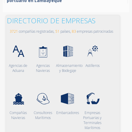
portuario en Lambayeque
DIRECTORIO DE EMPRESAS
3721
compañías registradas,
51
países,
83
empresas patrocinadas
Agencias de
Agencias
Almacenamiento
Astilleros
Aduana
Navieras
y Bodegaje
Compañías
Consultores
Embarcadores
Empresas
Navieras
Marítimos
Portuarias y
Terminales
Marítimos