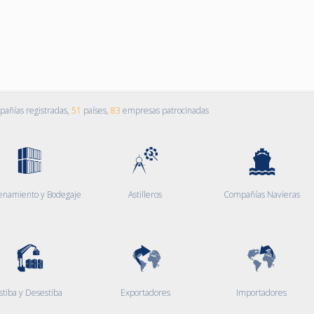
añías registradas,
51
países,
83
empresas patrocinadas
enamiento y Bodegaje
Astilleros
Compañías Navieras
stiba y Desestiba
Exportadores
Importadores