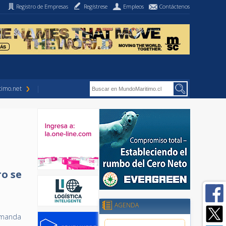
Registro de Empresas
Regístrese
Empleos
Contáctenos
imo.net
o se
AGENDA
demanda