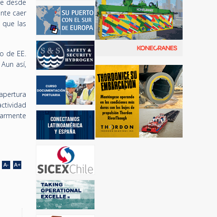
re desde
ente caer
 que las
o de EE.
Aun así,
eapertura
actividad
larmente