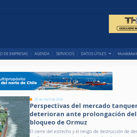
O DE EMPRESAS
AGENDA
SERVICIOS
DATOS ÚTILES
MundoMarit
20 de Abril de 2026
Perspectivas del mercado tanquer
deterioran ante prolongación del
bloqueo de Ormuz
El cierre del estrecho y el riesgo de destrucción de 