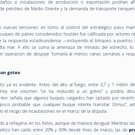
daños a instalaciones de producción o exportación podrían afe
 de petróleo de Medio Oriente y la demanda de transporte tanque
on nuevas tensiones en torno al control del estratégico paso marí
 buques de países considerados hostiles fue calificada por actores r
e la respuesta estadounidense —incluyendo el bloqueo a puertos 
 alta mar. A ello se suma la amenaza de minado del estrecho, lo
ier operación de despeje “tomaría al menos varias semanas y reque
a un goteo
 ya es evidente. Antes del alto al fuego, entre 0,7 y 1 millón de 
; hoy ese volumen “se ha reducido a un goteo” y podría des
nker
señala que algunos buques cargados han optado por revertir 
s poco probable que cualquier buque intente transitar Ormuz”, adv
 el riesgo de incautaciones en el marco de la disputa.
o a reflejarse en los fletes, aunque de manera desigual. Mientras la
ántico han caído entre 20% y 30% desde fines de marzo, las de
pr