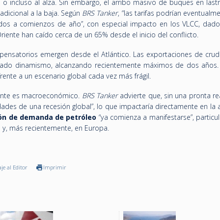
o incluso al alza. Sin embargo, el arribo masivo de buques en last
adicional a la baja. Según
BRS Tanker
, “las tarifas podrían eventualm
dos a comienzos de año”, con especial impacto en los VLCC, dado
ente han caído cerca de un 65% desde el inicio del conflicto.
pensatorios emergen desde el Atlántico. Las exportaciones de crud
rado dinamismo, alcanzando recientemente máximos de dos años. 
frente a un escenario global cada vez más frágil.
evante es macroeconómico.
BRS Tanker
advierte que, sin una pronta r
ades de una recesión global”, lo que impactaría directamente en la 
ón de demanda de petróleo
“ya comienza a manifestarse”, particu
o y, más recientemente, en Europa.
je al Editor
Imprimir