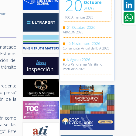
20
Octubre
2026
imir
TOC Americas 2026
Octubre
2026
21
ARACON 2026
Noviembre
2026
10
 marcado
Convención Anual de IBIA 2026
 Estados
Agosto
2026
ción del
6
Foro Panorama Marítimo
 tránsito
Portuario 2026
reciente
orpresa”
ón de la
ción como
arse las
go”. Este