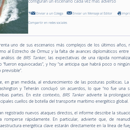
configuran un escenario cada vez más adverso
Enviar a un Colega
Enviar un Mensaje al Editor
Impr
Compartir en redes sociales
renta uno de sus escenarios más complejos de los últimos años,
torno al Estrecho de Ormuz y la falta de avances diplomáticos entre
 análisis de
BRS Tanker
, las expectativas de una rápida normaliza
uego “fueron equivocadas”, y hoy “se anticipa que habrá poco o ningún
 previsible”.
e, en gran medida, al endurecimiento de las posturas políticas. La 
shington y Teherán concluyó sin acuerdos, lo que “no fue una s
ambas partes. En este contexto,
BRS Tanker
advierte la prolongaci
cipales cuellos de botella del transporte marítimo energético global.
an registrado nuevos ataques directos, el informe describe la situa
a romperse rápidamente. En particular, advierte que, de reanud
fraestructura energética clave estarán directamente en la línea de fue