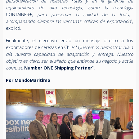
personalización de nuestras rutas y en la garantía de
equipamiento de alta tecnología, como la tecnología
CONTAINER+,
para preservar la calidad de la fruta,
acompañando siempre las ventanas críticas de exportación
",
explicó.
Finalmente, el ejecutivo envió un mensaje directo a los
exportadores de cerezas en Chile: "
Queremos demostrar día a
día nuestra capacidad de adaptación y entrega. Nuestro
objetivo es claro: ser el aliado que entiende su negocio y actúa
como su
Number ONE Shipping Partner
".
Por MundoMaritimo