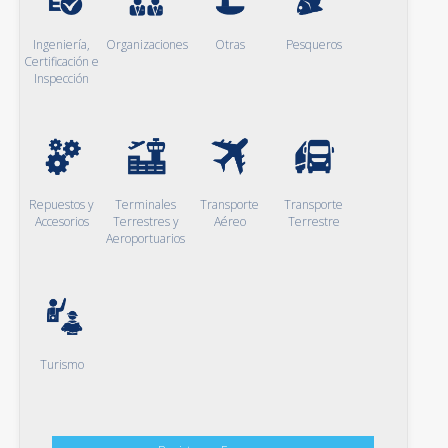
Ingeniería,
Organizaciones
Otras
Pesqueros
Certificación e
Inspección
Repuestos y
Terminales
Transporte
Transporte
Accesorios
Terrestres y
Aéreo
Terrestre
Aeroportuarios
Turismo