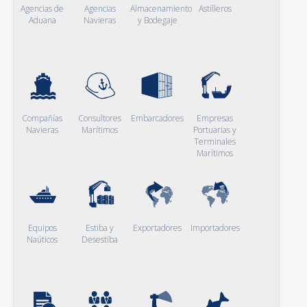
Agencias de
Agencias
Almacenamiento
Astilleros
Aduana
Navieras
y Bodegaje
Compañías
Consultores
Embarcadores
Empresas
Navieras
Marítimos
Portuarias y
Terminales
Marítimos
Equipos
Estiba y
Exportadores
Importadores
Naúticos
Desestiba