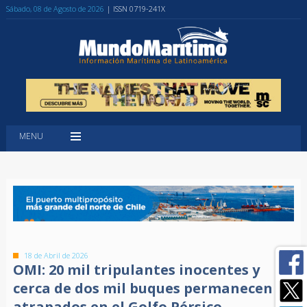
Sábado, 08 de Agosto de 2026
| ISSN 0719-241X
MENU
18 de Abril de 2026
OMI: 20 mil tripulantes inocentes y
cerca de dos mil buques permanecen
atrapados en el Golfo Pérsico