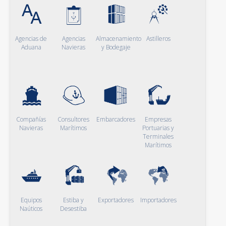
Agencias de
Agencias
Almacenamiento
Astilleros
Aduana
Navieras
y Bodegaje
Compañías
Consultores
Embarcadores
Empresas
Navieras
Marítimos
Portuarias y
Terminales
Marítimos
Equipos
Estiba y
Exportadores
Importadores
Naúticos
Desestiba